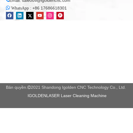
Email:
sale005@igoldencnc.com


:
+86 17686618301
WhatsApp
Bản quyền.
2021 Shandong Igolden CNC Technology Co., Ltd.

IGOLDENLASER Laser Cleaning Machine