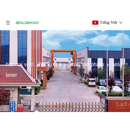
Tiếng Việt
hiện tại vị trí:
Trang chủ
»
Các sản phẩm
»
Máy
laser