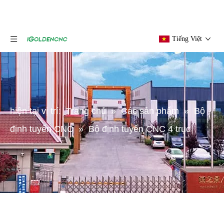
Tiếng Việt
hiện tại vị trí:
Trang chủ
»
Các sản phẩm
»
Bộ
định tuyến CNC
»
Bộ định tuyến CNC 4 trục