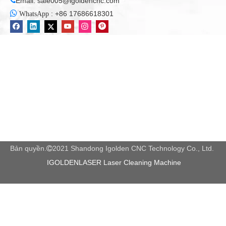
Email:
sale005@igoldencnc.com


:
+86 17686618301
WhatsApp
Bản quyền.
2021 Shandong Igolden CNC Technology Co., Ltd.

IGOLDENLASER Laser Cleaning Machine