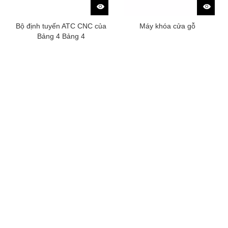
Bộ định tuyến ATC CNC của
Máy khóa cửa gỗ
Bảng 4 Bảng 4
Tất cả sản phẩm
Máy làm đồ nội thất
Dây chuyền sản xuất đồ nội thất
Máy làm tủ