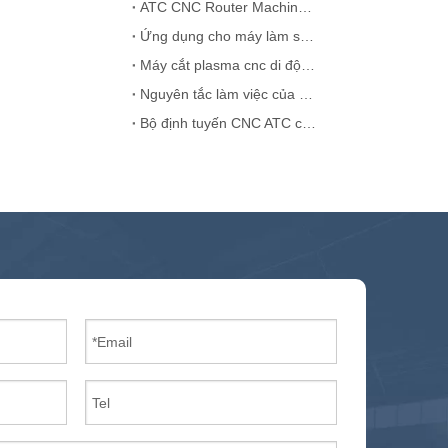
ATC CNC Router Machine Spindle Suthter Giải pháp
Ứng dụng cho máy làm sạch máy laser
Máy cắt plasma cnc di động Trung Quốc
Nguyên tắc làm việc của Bộ định tuyến ATC tuyến tính
Bộ định tuyến CNC ATC cho cửa gỗ MDF