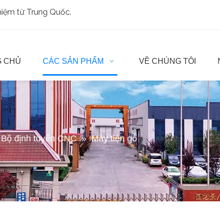
ghiệm từ Trung Quốc.
 CHỦ
CÁC SẢN PHẨM
VỀ CHÚNG TÔI
Bộ định tuyến CNC
»
Máy tiện gỗ