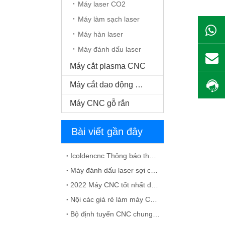
Máy laser CO2
Máy làm sạch laser
Máy hàn laser
Máy đánh dấu laser
Máy cắt plasma CNC
Máy cắt dao động CNC
Máy CNC gỗ rắn
Bài viết gần đây
Icoldencnc Thông báo thay đổi tên công ty và địa chỉ văn phòng
Máy đánh dấu laser sợi cho dung dịch vật liệu kim loại
2022 Máy CNC tốt nhất để chế tạo tủ
Nội các giá rẻ làm máy CNC để bán
Bộ định tuyến CNC chung với các lỗi ATC