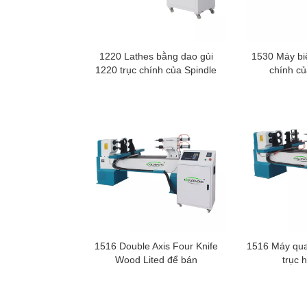
1220 Lathes bằng dao gủi
1530 Máy biế
1220 trục chính của Spindle
chính củ
1516 Double Axis Four Knife
1516 Máy qua
Wood Lited để bán
trục h