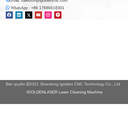
Email:
sale005@igoldencnc.com


:
+86 17686618301
WhatsApp
Bản quyền.
2021 Shandong Igolden CNC Technology Co., Ltd.

IGOLDENLASER Laser Cleaning Machine