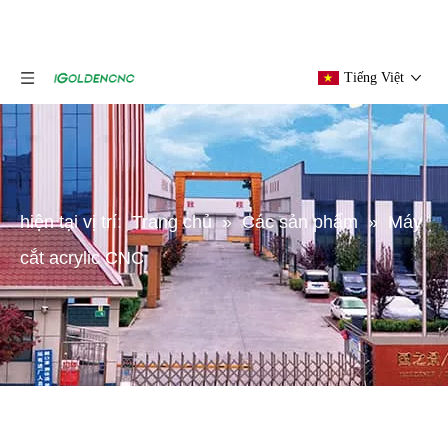
Tiếng Việt
hiện tại vị trí:
Trang chủ
»
Các sản phẩm
»
Máy
cắt acrylic CNC