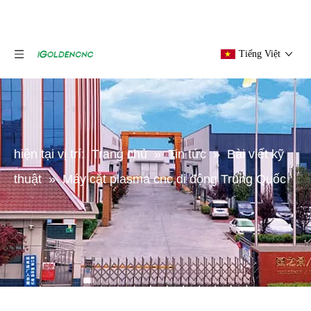
Tiếng Việt
hiện tại vị trí:
Trang chủ
»
Tin tức
»
Bài viết kỹ
thuật
»
Máy cắt plasma cnc di động Trung Quốc