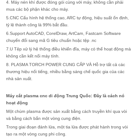
4. Máy nén khí được đóng gói cùng với máy, không cần phải
mua các bộ phận khác cho máy.
5.CNC Cấu hình hệ thống cao, ARC tự động, hiệu suất ổn định,
tỷ lệ thành công là 99% bắt đầu.
6.Support AutoCAD, CorelDraw, ArtCam, Fastcam Software
chuyển đổi sang mã G tiêu chuẩn hoặc tệp .nc
7.U Tệp xử lý hệ thống điều khiển đĩa, máy có thể hoạt động mà
không cần kết nối máy tính.
8. PLASMA TORCH POWER CUNG CẤP VÀ Hỗ trợ tất cả các
thương hiệu nổi tiếng, nhiều bằng sáng chế quốc gia của các
nhà sản xuất.
Máy cắt plasma cnc di động Trung Quốc: Đây là cách nó
hoạt động
Một chùm plasma được sản xuất bằng cách truyền khí qua vòi
và bằng cách bắn một vòng cung điện.
Trong giai đoạn đánh lửa, một tia lửa được phát hành trong vòi
tạo ra một vòng cung phi công.