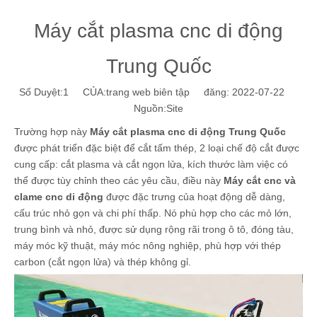
Máy cắt plasma cnc di động
Trung Quốc
Số Duyệt:
1
CỦA:trang web biên tập đăng: 2022-07-22
Nguồn:
Site
Trường hợp này
Máy cắt plasma cnc di động Trung Quốc
được phát triển đặc biệt để cắt tấm thép, 2 loại chế độ cắt được
cung cấp: cắt plasma và cắt ngọn lửa, kích thước làm việc có
thể được tùy chỉnh theo các yêu cầu, điều này
Máy cắt cnc và
clame cnc di động
được đặc trưng của hoạt động dễ dàng,
cấu trúc nhỏ gọn và chi phí thấp. Nó phù hợp cho các mỏ lớn,
trung bình và nhỏ, được sử dụng rộng rãi trong ô tô, đóng tàu,
máy móc kỹ thuật, máy móc nông nghiệp, phù hợp với thép
carbon (cắt ngọn lửa) và thép không gỉ.