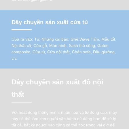
Dây chuyền sản xuất cửa tủ
Cửa ra vào; Tủ; Những cái bàn; Ghế.Wave Tấm, Mẫu tốt,
Nội thất cổ, Cửa gỗ, Màn hình, Sash thủ công, Gates
composite, Cửa tủ, Cửa nội thất, Chân sofa, Đầu giường,
v.v.
Dây chuyền sản xuất đồ nội
thất
Với hoạt động thông minh, nhân hóa và tự động cao, máy
này có thể làm cho người vận hành dễ dàng hơn để xử lý
tất cả, bất kỳ người nào cũng có thể học trong vài giờ để