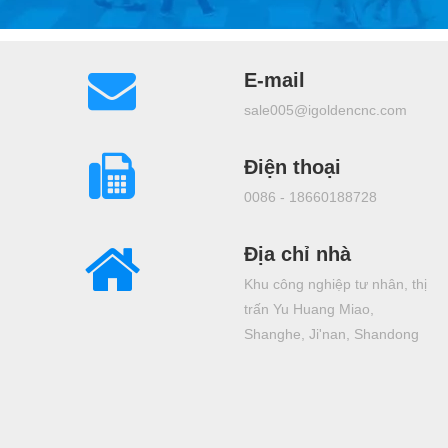
E-mail
sale005@igoldencnc.com
Điện thoại
0086 - 18660188728
Địa chỉ nhà
Khu công nghiệp tư nhân, thị
trấn Yu Huang Miao,
Shanghe, Ji'nan, Shandong