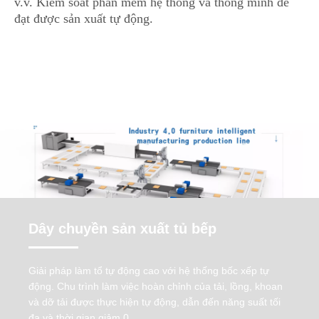
v.v. Kiểm soát phần mềm hệ thống và thông minh để
đạt được sản xuất tự động.
Dây chuyền sản xuất tủ bếp
Giải pháp dây chuyền sản xuất đồ nội
thất đã được chứng minh của chúng
Giải pháp làm tổ tự động cao với hệ thống bốc xếp tự
tôi
động. Chu trình làm việc hoàn chỉnh của tải, lồng, khoan
và dỡ tải được thực hiện tự động, dẫn đến năng suất tối
đa và thời gian giảm 0.