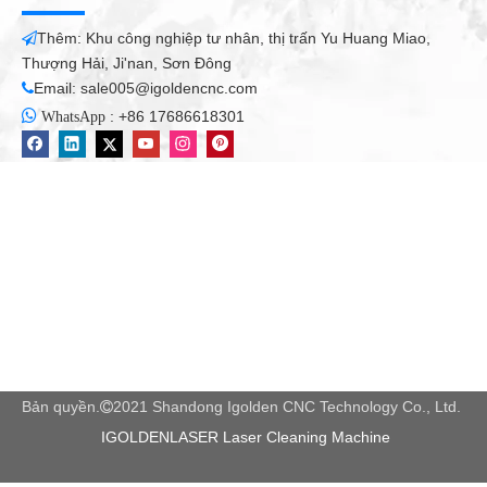
Thêm: Khu công nghiệp tư nhân, thị trấn Yu Huang Miao,

Thượng Hải, Ji'nan, Sơn Đông
Email:
sale005@igoldencnc.com


:
+86 17686618301
WhatsApp
Bản quyền.
2021 Shandong Igolden CNC Technology Co., Ltd.

IGOLDENLASER Laser Cleaning Machine