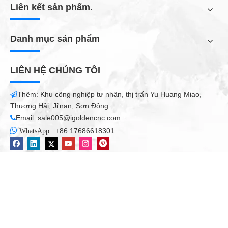
Liên kết sản phẩm.
Máy cắt ống laser sợi phù hợp để cắt kim loại bằng tấm thép
Danh mục sản phẩm
không gỉ, tấm thép nhẹ, tấm thép carbon, tấm thép hợp kim,
tấm thép lò xo, tấm sắt, sắt mạ kẽm, tấm mạ kẽm, tấm nhôm,
tấm đồng, tấm đồng, đồng, đồng Tấm, tấm vàng, tấm bạc, tấm
LIÊN HỆ CHÚNG TÔI
titan, tấm kim loại, tấm kim loại, ống và ống, v.v.
Thêm: Khu công nghiệp tư nhân, thị trấn Yu Huang Miao,

Ngành công nghiệp ứng dụng
Thượng Hải, Ji'nan, Sơn Đông
Email:
sale005@igoldencnc.com

Máy cắt ống laser sợi được sử dụng rộng rãi trong sản xuất

:
+86 17686618301
WhatsApp
bảng quảng cáo, quảng cáo, biển báo, bảng hiệu, chữ kim loại,
chữ LED, kho bếp, thư quảng cáo, xử lý kim loại tấm, các bộ
phận và bộ phận kim loại, đồ sắt, khung gầm, giá đỡ & tủ, thủ
công kim loại, thủ công kim loại, thủ công kim loại, thủ công kim
loại, thủ công, thủ công kim loại, Thiết bị nghệ thuật kim loại, cắt
bảng thang máy, phần cứng, bộ phận tự động, khung kính, các
bộ phận điện tử, bảng tên, v.v.