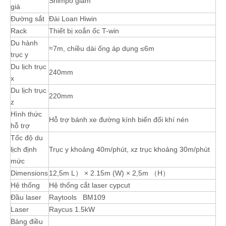
Shimpo giảm
giá
Đường sắt
Đài Loan Hiwin
Rack
Thiết bị xoắn ốc T-win
Du hành
≈7m, chiều dài ống áp dụng ≤6m
trục y
Du lịch trục
240mm
x
Du lịch trục
220mm
z
Hình thức
Hỗ trợ bánh xe đường kính biến đổi khí nén
hỗ trợ
Tốc độ du
lịch định
Trục y khoảng 40m/phút, xz trục khoảng 30m/phút
mức
Dimensions
12,5m L） × 2.15m (W) × 2,5m （H）
Hệ thống
Hệ thống cắt laser cypcut
Đầu laser
Raytools BM109
Laser
Raycus 1.5kW
Bảng điều