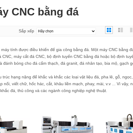
y CNC bằng đá
Sắp xếp
máy tính được điều khiển để gia công bằng đá. Một máy CNC bằng đ
 CNC, máy cắt đá CNC, bộ định tuyến CNC bằng đá hoặc bộ định tu
 đánh bóng cho đá cẩm thạch, đá granit, đá nhân tạo, bia mộ, gạch 
rúc hạng nặng để khắc và khắc các loại vật liệu đá, pha lê, gỗ, ngọc,
i, viết chữ, hốc hác, cắt, khâu liền mạch, phay, mài, v.v ... Vì vậy, 
 khắc đá, thủ công và các ngành công nghiệp nghệ thuật.