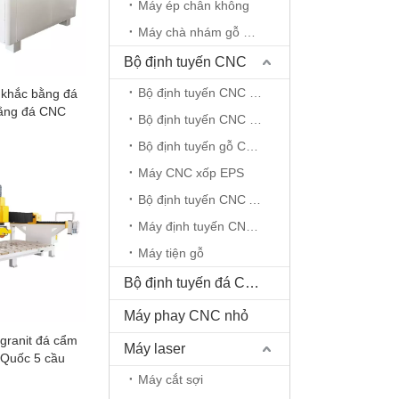
Máy ép chân không
Máy chà nhám gỗ CNC
Bộ định tuyến CNC
Bộ định tuyến CNC 5 trục
khắc bằng đá
ằng đá CNC
Bộ định tuyến CNC 4 trục
Bộ định tuyến gỗ CNC.
Máy CNC xốp EPS
Bộ định tuyến CNC ATC
Máy định tuyến CNC trục quay
Máy tiện gỗ
Bộ định tuyến đá CNC
Máy phay CNC nhỏ
granit đá cẩm
Máy laser
 Quốc 5 cầu
Máy cắt sợi