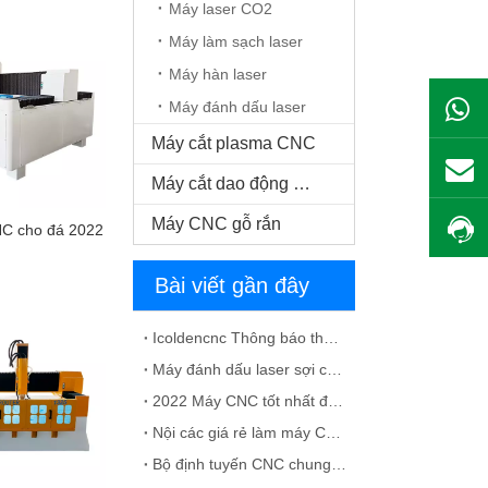
Máy laser CO2
Máy làm sạch laser
Máy hàn laser
Máy đánh dấu laser
Máy cắt plasma CNC
Máy cắt dao động CNC
Máy CNC gỗ rắn
C cho đá 2022
Bài viết gần đây
Icoldencnc Thông báo thay đổi tên công ty và địa chỉ văn phòng
Máy đánh dấu laser sợi cho dung dịch vật liệu kim loại
2022 Máy CNC tốt nhất để chế tạo tủ
Nội các giá rẻ làm máy CNC để bán
Bộ định tuyến CNC chung với các lỗi ATC