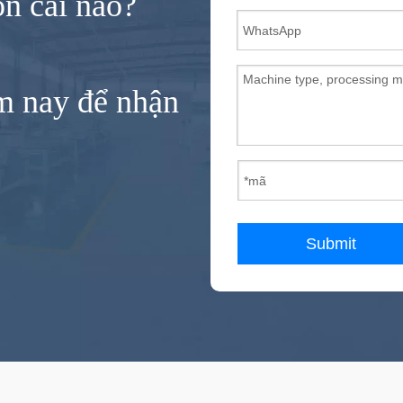
n cái nào?
ôm nay để nhận
Submit