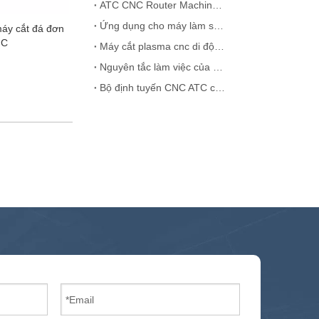
ATC CNC Router Machine Spindle Suthter Giải pháp
Ứng dụng cho máy làm sạch máy laser
áy cắt đá đơn
NC
Máy cắt plasma cnc di động Trung Quốc
Nguyên tắc làm việc của Bộ định tuyến ATC tuyến tính
Bộ định tuyến CNC ATC cho cửa gỗ MDF