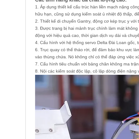
1. Áp dụng thiết kế cấu trúc hàn liền mạch nặng côn
hữu hạn, cũng sử dụng kiểm soát ủ nhiệt độ thấp, đ
2. Thiết kế di chuyển Gantry, động cơ kép trục y vớ
3. Được trang bị hai mảnh trục chính làm mát không
động với hiệu quả cao, thời gian dịch vụ dài và chuy
4. Cấu hình với hệ thống servo Delta Đài Loan gốc,
6. Trục quay có thể tháo rời, để đảm bảo khu vực l
vào thùng chứa. Nó không chỉ có thể đáp ứng việc xử 
7. Cấu hình tiêu chuẩn với bảng chân không ma trận
8. Nội các kiểm soát độc lập, cô lập dòng điện nặng v