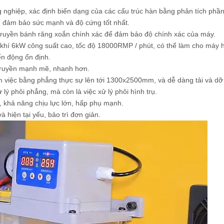
g nghiệp, xác định biến dạng của các cấu trúc hàn bằng phân tích phần
ể đảm bảo sức mạnh và độ cứng tốt nhất.
i truyền bánh răng xoắn chính xác để đảm bảo độ chính xác của máy.
 khí 6kW công suất cao, tốc độ 18000RMP / phút, có thể làm cho máy 
ển động ổn định.
 truyền mạnh mẽ, nhanh hơn.
àm việc bằng phẳng thực sự lên tới 1300x2500mm, và dễ dàng tải và d
lý phôi phẳng, mà còn là việc xử lý phôi hình trụ.
, khả năng chịu lực lớn, hấp phụ mạnh.
à hiện tại yếu, bảo trì đơn giản.