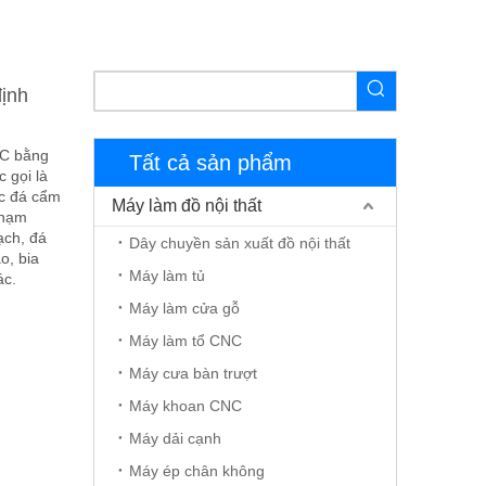
ịnh
NC bằng
Tất cả sản phẩm
 gọi là
c đá cẩm
Máy làm đồ nội thất
chạm
ạch, đá
Dây chuyền sản xuất đồ nội thất
o, bia
Máy làm tủ
ác.
Máy làm cửa gỗ
Máy làm tổ CNC
Máy cưa bàn trượt
Máy khoan CNC
Máy dải cạnh
Máy ép chân không