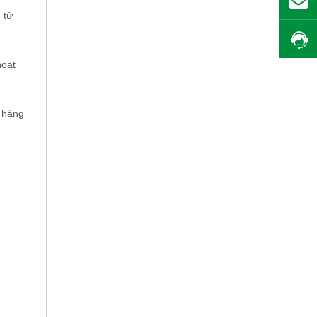
 tử
hoạt
ỡ hàng