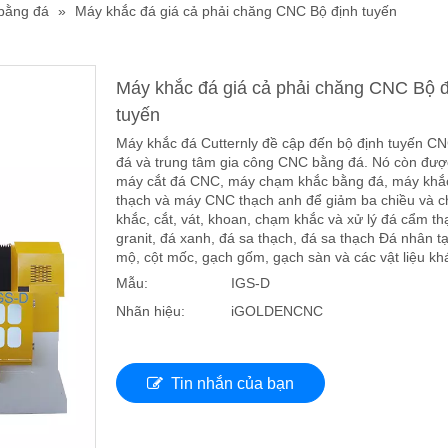
bằng đá
»
Máy khắc đá giá cả phải chăng CNC Bộ định tuyến
Máy khắc đá giá cả phải chăng CNC Bộ đ
tuyến
Máy khắc đá Cutternly đề cập đến bộ định tuyến C
đá và trung tâm gia công CNC bằng đá. Nó còn được
máy cắt đá CNC, máy chạm khắc bằng đá, máy khắ
thạch và máy CNC thạch anh để giảm ba chiều và 
khắc, cắt, vát, khoan, chạm khắc và xử lý đá cẩm th
granit, đá xanh, đá sa thạch, đá sa thạch Đá nhân tạ
mộ, cột mốc, gạch gốm, gạch sàn và các vật liệu kh
Mẫu:
IGS-D
Nhãn hiệu:
iGOLDENCNC
Tin nhắn của bạn