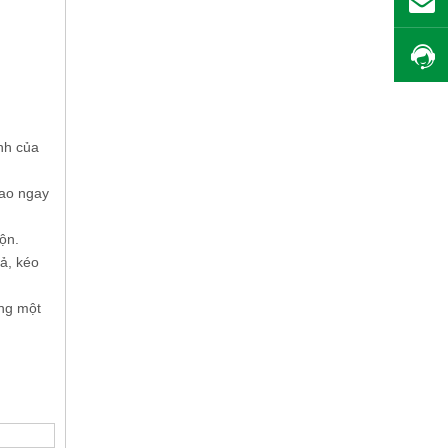
nh của
cao ngay
ộn.
ả, kéo
ong một