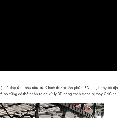
iệt để đáp ứng nhu cầu xử lý kích thước sản phẩm 3D. Loại máy bộ đị
 và nó cũng có thể nhận ra đa xử lý 3D bằng cách trang bị máy CNC ch