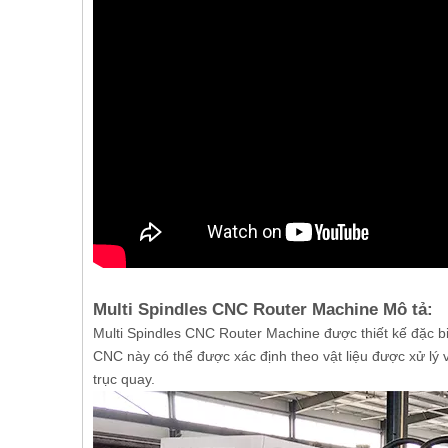
Multi Spindles CNC Router Machine Mô tả:
Multi Spindles CNC Router Machine được thiết kế đặc b
CNC này có thể được xác định theo vật liệu được xử lý
trục quay.