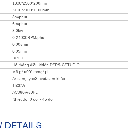
1300*2500*200mm
3100*2100*1700mm
8m/phút
6m/phút
3.0kw
0-24000RPM/phút
0,005mm
0,05mm
BƯỚC
Hệ thống điều khiển DSP/NCSTUDIO
Mã g*.u00*.mmg*.plt
Artcam, type3, cad/cam khác
1500W
AC380V/50Hz
Nhiệt độ: 0 độ ~ 45 độ