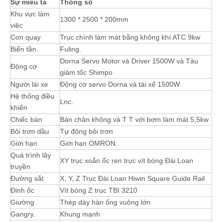
Sự miêu tả
Thông số
Khu vực làm
1300 * 2500 * 200mm
việc
Con quay
Trục chính làm mát bằng không khí ATC 9kw
Biến tần.
Fuling.
Dorna Servo Motor và Driver 1500W và Tàu
Động cơ
giảm tốc Shimpo
Người lái xe
Động cơ servo Dorna và tài xế 1500W
Hệ thống điều
Lnc.
khiển
Chiếc bàn
Bàn chân không và T T với bơm làm mát 5,5kw
Bôi trơn dầu
Tự động bôi trơn
Giới hạn
Giới hạn OMRON.
Quá trình lây
XY trục xoắn ốc ren trục vít bóng Đài Loan
truyền
Đường sắt
X, Y, Z Trục Đài Loan Hiwin Square Guide Rail
Đinh ốc
Vít bóng Z trục TBI 3210
Giường
Thép dày hàn ống vuông lớn
Gangry.
Khung mạnh