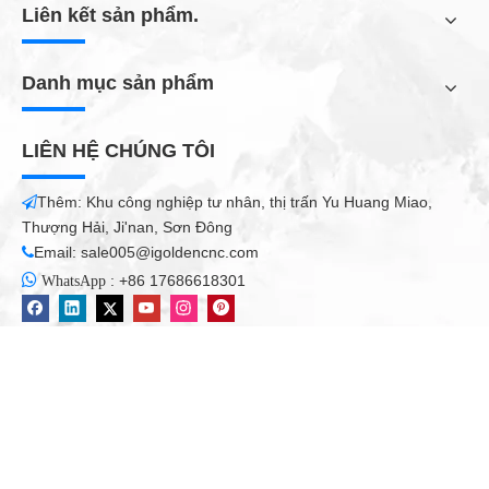
Liên kết sản phẩm.
Danh mục sản phẩm
LIÊN HỆ CHÚNG TÔI
Thêm: Khu công nghiệp tư nhân, thị trấn Yu Huang Miao,

Thượng Hải, Ji'nan, Sơn Đông
Email:
sale005@igoldencnc.com


:
+86 17686618301
WhatsApp
Các ứng dụng bộ định tuyến CNC chế biến gỗ
1.
Đồ nội thất:
Cửa tủ, cửa gỗ rắn, cửa gỗ thủ công, cửa
không có sơn, màn hình, cửa sổ quạt thủ công, bàn, ghế, vv Cắt
cửa bằng gỗ, tác phẩm nghệ thuật cửa gỗ, bảng sóng, chạm