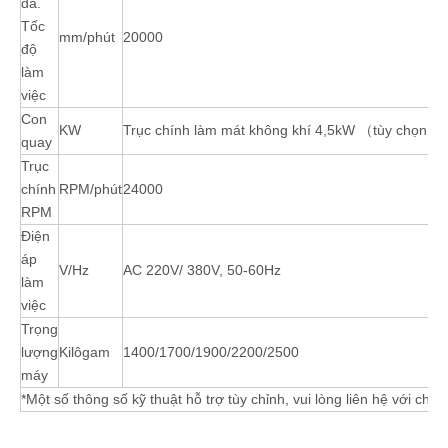
đa.
Tốc
mm/phút
20000
độ
làm
việc
Con
KW
Trục chính làm mát không khí 4,5kW （tùy chọn）
quay
Trục
chính
RPM/phút
24000
RPM
Điện
áp
V/Hz
AC 220V/ 380V, 50-60Hz
làm
việc
Trọng
lượng
Kilôgam
1400/1700/1900/2200/2500
máy
*Một số thông số kỹ thuật hỗ trợ tùy chỉnh, vui lòng liên hệ với chún