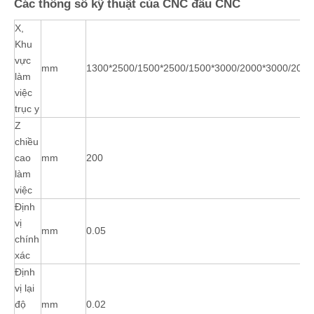
Các thông số kỹ thuật của CNC đầu CNC
X,
Khu
vực
mm
1300*2500/1500*2500/1500*3000/2000*3000/2000
làm
việc
trục y
Z
chiều
cao
mm
200
làm
việc
Định
vị
mm
0.05
chính
xác
Định
vị lại
độ
mm
0.02