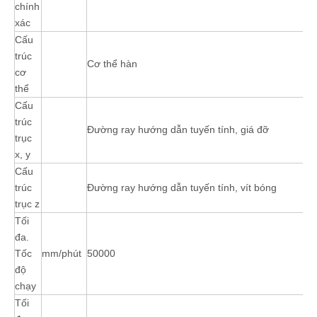
chính
xác
Cấu
trúc
Cơ thể hàn
cơ
thể
Cấu
trúc
Đường ray hướng dẫn tuyến tính, giá đỡ
trục
x, y
Cấu
trúc
Đường ray hướng dẫn tuyến tính, vít bóng
trục z
Tối
đa.
Tốc
mm/phút
50000
độ
chạy
Tối