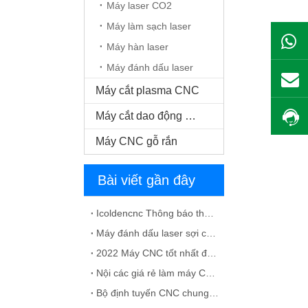
Máy laser CO2
Máy làm sạch laser
Máy hàn laser
Máy đánh dấu laser
Máy cắt plasma CNC
Máy cắt dao động CNC
Máy CNC gỗ rắn
Bài viết gần đây
Icoldencnc Thông báo thay đổi tên công ty và địa chỉ văn phòng
Máy đánh dấu laser sợi cho dung dịch vật liệu kim loại
2022 Máy CNC tốt nhất để chế tạo tủ
Nội các giá rẻ làm máy CNC để bán
Bộ định tuyến CNC chung với các lỗi ATC