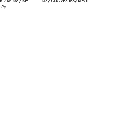
n xuất máy làm
Máy CNC cho máy làm tủ
 bếp