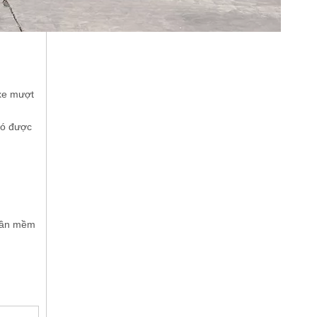
 xe mượt
nó được
phần mềm