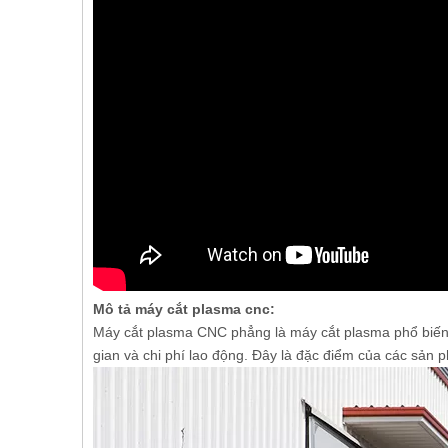
Mô tả máy cắt plasma cnc:
Máy cắt plasma CNC phẳng là máy cắt plasma phổ biến nh
gian và chi phí lao động. Đây là đặc điểm của các sản