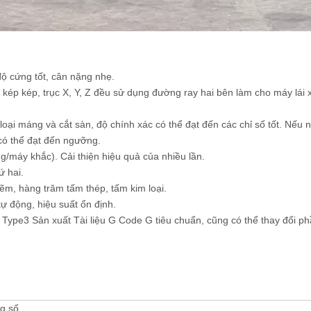
 độ cứng tốt, cân nặng nhẹ.
n kép kép, trục X, Y, Z đều sử dụng đường ray hai bên làm cho máy lái
oại máng và cắt sàn, độ chính xác có thể đạt đến các chỉ số tốt. Nếu 
có thể đạt đến ngưỡng.
g/máy khắc). Cải thiện hiệu quả của nhiều lần.
ứ hai.
m, hàng trăm tấm thép, tấm kim loại.
tự động, hiệu suất ổn định.
, Type3 Sản xuất Tài liệu G Code G tiêu chuẩn, cũng có thể thay đổi 
g số