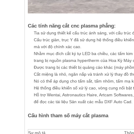
Các tính năng cắt cnc plasma phẳng:
Tia sử dụng thiết kế cấu trúc ánh sáng, với cấu trúc
Cấu trúc giàn, trục Y đã sử dụng hệ thống điều khiể
mà với độ chính xác cao.
Nhằm mục đích cắt ký tự LED ba chiều, các tấm kim l
trang bị nguồn plasma hypertherm của Hoa Kỳ Máy 
Được trang bị các thiết bị quảng cáo khác (máy phồn
Cắt miệng là nhỏ, ngăn nắp và tránh xử lý thay đồ th
Nó có thể áp dụng cho tấm sắt, tấm nhôm, tấm mạ kẽ
Hệ thống điều khiển số xử lý cao, vòng cung nổi bật 
Hỗ trợ Wentai, Astronautics Haire, Artcam Softwares
để đọc các tài liệu Sản xuất các mẫu DXF Auto Cad.
Cấu hình tham số máy cắt plasma
Sự mô tả
Thôn