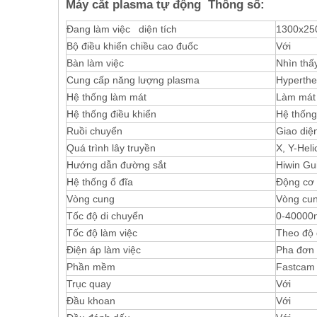
Máy cắt plasma tự động Thông số:
Đang làm việc diện tích
1300x25
Bộ điều khiển chiều cao đuốc
Với
Bàn làm việc
Nhìn thấ
Cung cấp năng lượng plasma
Hyperthe
Hệ thống làm mát
Làm mát 
Hệ thống điều khiển
Hệ thống
Ruồi chuyển
Giao diệ
Quá trình lây truyền
X, Y-Heli
Hướng dẫn đường sắt
Hiwin Gu
Hệ thống ổ đĩa
Động cơ 
Vòng cung
Vòng cun
Tốc độ di chuyển
0-40000
Tốc độ làm việc
Theo độ 
Điện áp làm việc
Pha đơn 
Phần mềm
Fastcam
Trục quay
Với
Đầu khoan
Với