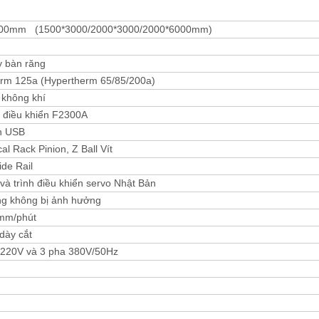
00mm (1500*3000/2000*3000/2000*6000mm)
y bàn răng
rm 125a (Hypertherm 65/85/200a)
không khí
 điều khiển F2300A
n USB
cal Rack Pinion, Z Ball Vít
ide Rail
và trình điều khiển servo Nhật Bản
g không bị ảnh hưởng
mm/phút
dày cắt
220V và 3 pha 380V/50Hz