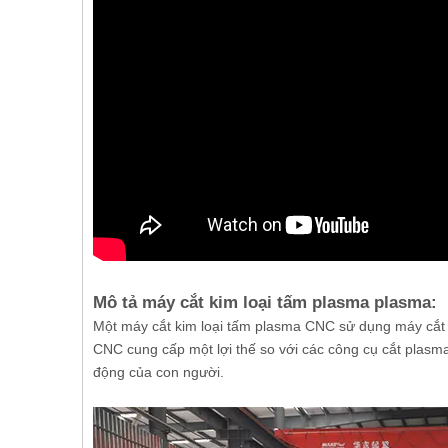
Mô tả máy cắt kim loại tấm plasma plasma:
Một máy cắt kim loại tấm plasma CNC sử dụng máy cắt 
CNC cung cấp một lợi thế so với các công cụ cắt plasma 
động của con người.