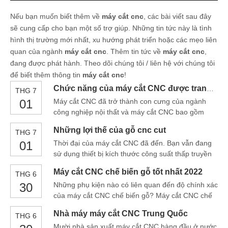
Nếu bạn muốn biết thêm về
máy cắt cnc
, các bài viết sau đây
sẽ cung cấp cho bạn một số trợ giúp. Những tin tức này là tình
hình thị trường mới nhất, xu hướng phát triển hoặc các mẹo liên
quan của ngành
máy cắt cnc
. Thêm tin tức về
máy cắt cnc
,
đang được phát hành. Theo dõi chúng tôi / liên hệ với chúng tôi
để biết thêm thông tin
máy cắt cnc
!
Chức năng của máy cắt CNC được trang bị bộ chuyển đổi tần số là gì?
THG 7
01
Máy cắt CNC đã trở thành con cưng của ngành
công nghiệp nội thất và máy cắt CNC bao gồm
hàng chục phụ tùng. Không có bất kỳ phụ tùng
Những lợi thế của gỗ cnc cut
THG 7
nào, máy không thể hoạt động đúng. Hôm nay,
01
Thời đại của máy cắt CNC đã đến. Bạn vẫn đang
hãy nói về bộ chuyển đổi tần số. Bộ chuyển đổi tần
sử dụng thiết bị kích thước công suất thấp truyền
số thay đổi công suất làm việc f
thống để đẩy cưa bàn của bạn? Bạn vẫn đang sử
Máy cắt CNC chế biến gỗ tốt nhất 2022
THG 6
dụng công nghệ tương đối lạc hậu của nó để xử lý
30
Những phụ kiện nào có liên quan đến độ chính xác
sản xuất? Trong ngành công nghiệp ngày càng
của máy cắt CNC chế biến gỗ? Máy cắt CNC chế
cạnh tranh ngày nay, bạn phải lập kế hoạch cho
biến gỗ là gì? - Định nghĩa Máy cắt CNC chế biến
tương lai của công ty bạn. HO
Nhà máy máy cắt CNC Trung Quốc
THG 6
gỗ là một loại máy định tuyến CNC gỗ tự động để
Mười nhà sản xuất máy cắt CNC hàng đầu ở nước
định tuyến 2D & 3D thông minh, cắt, chạm khắc,