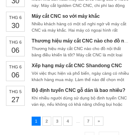
30
này: Máy cắt Igolden CNC CNC, chi phí lao động
khoan, rãnh hoặc phay trên
bây giờ quá đắt, đặc biệt là tiền lương của các kỹ
Máy cắt CNC so với máy khắc
THG 6
thuật viên lành nghề cao, ngành sản xuất đồ nội
30
Nhiều khách hàng có một số nghi ngờ về máy cắt
thất bằng gỗ đòi hỏi kinh nghiệm kỹ thuật cao, môi
CNC và máy khắc. Hai máy có ngoại hình rất
trường làm việc là PO là PO
giống nhau, nhưng có giá rất khác nhau. Sự khác
Thương hiệu máy cắt CNC nào cho đồ nội thất bảng điều khiển là tốt?
THG 6
biệt giữa hai và thiết bị nào phù hợp hơn là gì?
06
Thương hiệu máy cắt CNC nào cho đồ nội thất
Phát triển và sử dụng lâu dài? Mặc dù hai máy, CN
bảng điều khiển là tốt? Máy cắt CNC là một loại
thiết bị máy móc chế biến gỗ với ứng dụng rộng và
Xếp hạng máy cắt CNC Shandong CNC
THG 6
mức độ thông minh cao. Bạn có biết các đặc điểm
06
Với việc thực hiện và phổ biến, ngày càng có nhiều
của máy cắt CNC không? Bạn biết bao nhiêu về
khách hàng mua máy. Làm thế nào để chọn một
điều này? Tiếp theo, tôi sẽ cung cấp cho bạn một
máy cắt CNC thực sự đã trở thành một vấn đề lớn.
Det
Bộ định tuyến CNC gỗ dán là bao nhiêu?
THG 5
Một số khách hàng không biết nên chọn mô hình
27
Khi nhiều người dùng sử dụng bộ định tuyến CNC
của máy cắt CNC nào. Và một số người dùng sợ
ván ép, nếu không có khả năng chống bụi hoặc
tiêu tiền nhưng không thể mua một cnc cuttin tốt
không có hút bụi, nó sẽ gây hại cho máy và con
người! Để loại bỏ ô nhiễm bụi, chúng ta phải đi
1
2
3
4
...
7
»
theo con đường điều trị toàn diện, bắt đầu bằng
thiết bị sản xuất, chọn máy móc và thiết bị hợp lý,