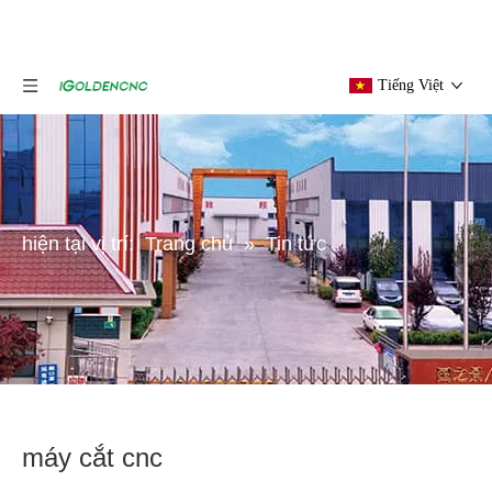
Tiếng Việt
hiện tại vị trí:
Trang chủ
»
Tin tức
máy cắt cnc