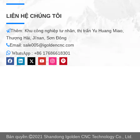
LIÊN HỆ CHÚNG TÔI
Thêm: Khu công nghiệp tư nhân, thị trấn Yu Huang Miao,

Thượng Hải, Ji'nan, Sơn Đông
Email:
sale005@igoldencnc.com


:
+86 17686618301
WhatsApp
Bản quyền.
2021 Shandong Igolden CNC Technology Co., Ltd.
