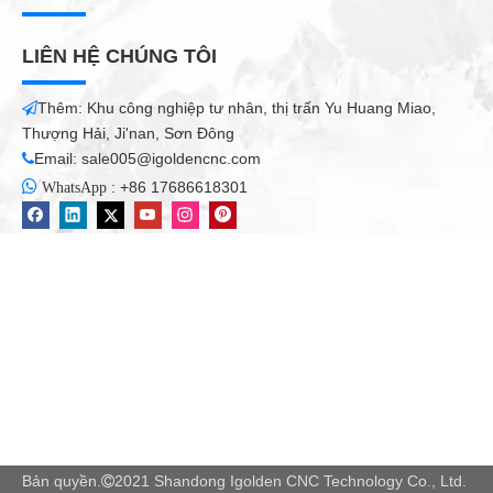
LIÊN HỆ CHÚNG TÔI
Thêm: Khu công nghiệp tư nhân, thị trấn Yu Huang Miao,

Thượng Hải, Ji'nan, Sơn Đông
Email:
sale005@igoldencnc.com


:
+86 17686618301
WhatsApp
Bản quyền.
2021 Shandong Igolden CNC Technology Co., Ltd.
