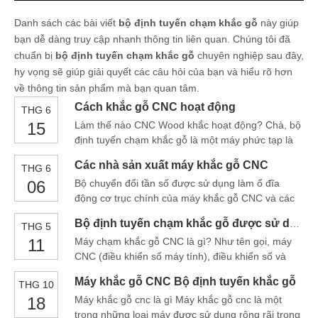
Danh sách các bài viết
bộ định tuyến chạm khắc gỗ
này giúp
bạn dễ dàng truy cập nhanh thông tin liên quan. Chúng tôi đã
chuẩn bị
bộ định tuyến chạm khắc gỗ
chuyên nghiệp sau đây,
hy vọng sẽ giúp giải quyết các câu hỏi của bạn và hiểu rõ hơn
về thông tin sản phẩm mà bạn quan tâm.
Cách khắc gỗ CNC hoạt động
THG 6
15
Làm thế nào CNC Wood khắc hoạt động? Chà, bộ
định tuyến chạm khắc gỗ là một máy phức tạp là
một hệ thống máy tính được điều khiển bằng số.
Các nhà sản xuất máy khắc gỗ CNC
THG 6
Bằng cách sử dụng bộ định tuyến CNC, chúng tôi
06
Bộ chuyển đổi tần số được sử dụng làm ổ đĩa
có thể tạo ra một thiết kế phức tạp hơn nhiều so
động cơ trục chính của máy khắc gỗ CNC và các
với được tạo bằng tay và với tiêu chuẩn cao hơn
yêu cầu chính là hoạt động ổn định và thay đổi tốc
đáng kể.
Bộ định tuyến chạm khắc gỗ được sử dụng để chế biến gỗ như thế nào?
THG 5
độ ổn định. Biến động tốc độ đầy đủ là nhỏ, mô -
11
Máy chạm khắc gỗ CNC là gì? Như tên gọi, máy
men xoắn tốc độ thấp là lớn, có thể đảm bảo cắt
CNC (điều khiển số máy tính), điều khiển số và
tốc độ thấp. Do đó, đồ gỗ CNC
phần mềm máy tính đóng vai trò rất quan trọng
Máy khắc gỗ CNC Bộ định tuyến khắc gỗ
THG 10
trong việc thực hiện các máy này. Máy chạm khắc
18
Máy khắc gỗ cnc là gì Máy khắc gỗ cnc là một
gỗ CNC hoạt động theo các nguyên tắc tương tự.
trong những loại máy được sử dụng rộng rãi trong
Nó được định nghĩa là một máy