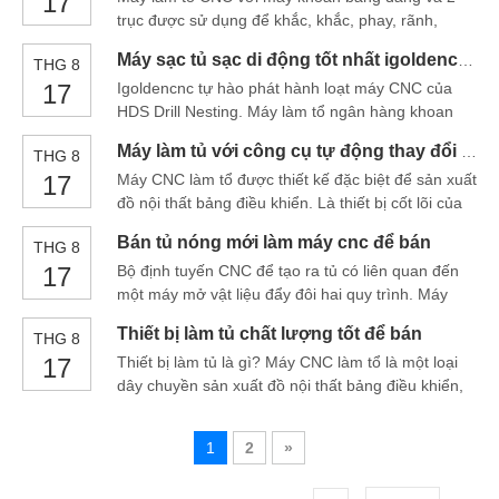
17
trục được sử dụng để khắc, khắc, phay, rãnh,
làm tủ: bếp cabi
rãnh, cắt, cạnh lồng, và máy định tuyến CNC lồng
Máy sạc tủ sạc di động tốt nhất igoldencnc
THG 8
nhau có thể hoàn thành toàn bộ sản xuất đồ nội
17
Igoldencnc tự hào phát hành loạt máy CNC của
thất của máy làm tủ: 12 HP HSD Tự động tần số
HDS Drill Nesting. Máy làm tổ ngân hàng khoan
cao để
này nặng hơn 6000lbs, bao gồm bộ công cụ tự
Máy làm tủ với công cụ tự động thay đổi và chức năng tải lên
THG 8
động 16HP, giá đỡ công cụ 8 vị trí, giá đỡ công cụ
17
Máy CNC làm tổ được thiết kế đặc biệt để sản xuất
HSK63, ngân hàng khoan HSD 9 trục, bàn làm tổ
đồ nội thất bảng điều khiển. Là thiết bị cốt lõi của
chân không chấp nhận công nghiệp STA
dây chuyền sản xuất đồ nội thất tự động, nó được
Bán tủ nóng mới làm máy cnc để bán
THG 8
sử dụng rộng rãi để cắt, khoan, đục lỗ, rãnh, túi và
17
Bộ định tuyến CNC để tạo ra tủ có liên quan đến
khắc các tấm gỗ khác nhau. Nó có thể được trang
một máy mở vật liệu đẩy đôi hai quy trình. Máy
bị chức năng ATC, nhiều trục, tự động tải
cho ăn bao gồm một băng ghế làm việc, được
Thiết bị làm tủ chất lượng tốt để bán
THG 8
trang bị hai bảng làm việc dọc theo hướng có
17
Thiết bị làm tủ là gì? Máy CNC làm tổ là một loại
chiều dài của hỗ trợ nền tảng ở đầu hỗ trợ bàn
dây chuyền sản xuất đồ nội thất bảng điều khiển,
làm việc và t
là một giải pháp CNC thông minh cho sản xuất đồ
nội thất tùy chỉnh như làm đồ nội thất bảng điều
1
2
»
khiển, làm cửa tủ, làm cửa tủ quần áo, làm cửa
nhà, làm tủ quần áo, làm đồ trang trí nhà, ca