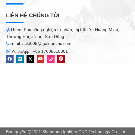
LIÊN HỆ CHÚNG TÔI
Thêm: Khu công nghiệp tư nhân, thị trấn Yu Huang Miao,

Thượng Hải, Ji'nan, Sơn Đông
Email:
sale005@igoldencnc.com


:
+86 17686618301
WhatsApp
Bản quyền.
2021 Shandong Igolden CNC Technology Co., Ltd.
