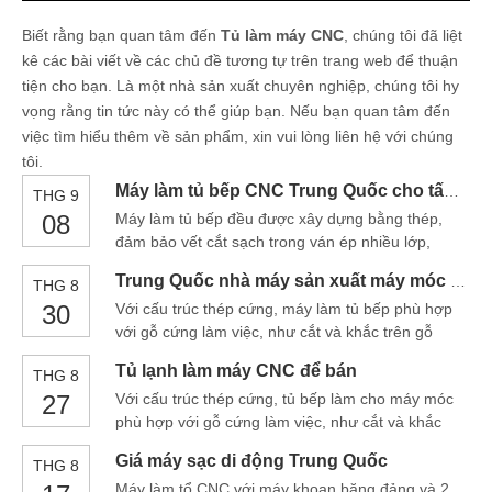
Biết rằng bạn quan tâm đến
Tủ làm máy CNC
, chúng tôi đã liệt
kê các bài viết về các chủ đề tương tự trên trang web để thuận
tiện cho bạn. Là một nhà sản xuất chuyên nghiệp, chúng tôi hy
vọng rằng tin tức này có thể giúp bạn. Nếu bạn quan tâm đến
việc tìm hiểu thêm về sản phẩm, xin vui lòng liên hệ với chúng
tôi.
Máy làm tủ bếp CNC Trung Quốc cho tấm gỗ
THG 9
08
Máy làm tủ bếp đều được xây dựng bằng thép,
đảm bảo vết cắt sạch trong ván ép nhiều lớp,
melamine, MDF và ống xoắn ốc và ổ cứng chính
Trung Quốc nhà máy sản xuất máy móc tủ bếp
THG 8
xác độ chính xác cung cấp khả năng cắt chính
30
Với cấu trúc thép cứng, máy làm tủ bếp phù hợp
xác, lặp lại, tốc độ cao vượt trội so với vít bóng
với gỗ cứng làm việc, như cắt và khắc trên gỗ
điển hình hoặc giá đỡ thẳng và giá đỡ thẳng và
hồng mộc để đồ nội thất, trang trí trong nhà và
Tủ lạnh làm máy CNC để bán
THG 8
máy làm tủ bếp đủ tiêu chuẩn để sản xuất hàng
27
Với cấu trúc thép cứng, tủ bếp làm cho máy móc
loạt đồ nội thất. Cơ thể tủ bếp là mạnh mẽ, hig
phù hợp với gỗ cứng làm việc, như cắt và khắc
trên gỗ hồng mộc cho đồ nội thất, trang trí trong
Giá máy sạc di động Trung Quốc
THG 8
nhà và tủ đựng tủ bếp đủ tiêu chuẩn để sản xuất
Máy làm tổ CNC với máy khoan băng đảng và 2
hàng loạt đồ nội thất. Các tính năng Kitch của máy