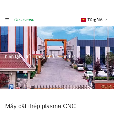
Tiếng Việt
hiện tại vị trí:
Trang chủ
»
Tin tức
Máy cắt thép plasma CNC