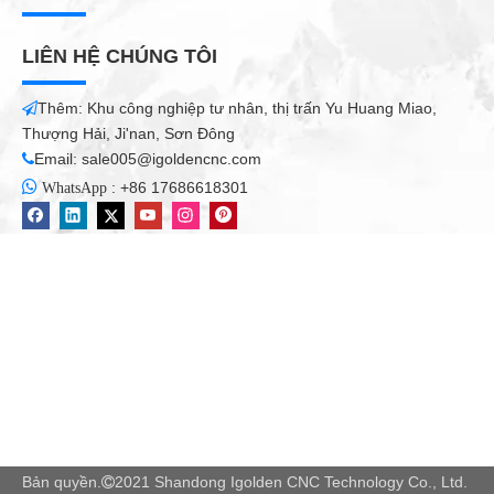
LIÊN HỆ CHÚNG TÔI
Thêm: Khu công nghiệp tư nhân, thị trấn Yu Huang Miao,

Thượng Hải, Ji'nan, Sơn Đông
Email:
sale005@igoldencnc.com


:
+86 17686618301
WhatsApp
Bản quyền.
2021 Shandong Igolden CNC Technology Co., Ltd.
