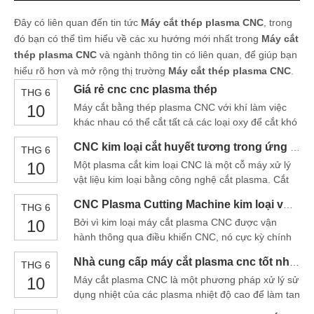
Đây có liên quan đến tin tức
Máy cắt thép plasma CNC
, trong
đó bạn có thể tìm hiểu về các xu hướng mới nhất trong
Máy cắt
thép plasma CNC
và ngành thông tin có liên quan, để giúp bạn
hiểu rõ hơn và mở rộng thị trường
Máy cắt thép plasma CNC
.
Giá rẻ cnc cnc plasma thép
THG 6
10
Máy cắt bằng thép plasma CNC với khí làm việc
khác nhau có thể cắt tất cả các loại oxy để cắt khó
cắt kim loại, đặc biệt là để cắt kim loại màu không
CNC kim loại cắt huyết tương trong ứng dụng sản xuất thép
THG 6
có chất đậm; Ưu điểm chính của nó là khi cắt độ
10
Một plasma cắt kim loại CNC là một cỗ máy xử lý
dày nhỏ của kim loại, tốc độ cắt plasma nhanh
vật liệu kim loại bằng công nghệ cắt plasma. Cắt
huyết tương là một phương pháp xử lý sử dụng
CNC Plasma Cutting Machine kim loại với giảm giá lớn
THG 6
nhiệt của vòng cung huyết tương nhiệt độ cao để
10
Bởi vì kim loại máy cắt plasma CNC được vận
tan chảy hoặc tan chảy một phần (và bay hơi)
hành thông qua điều khiển CNC, nó cực kỳ chính
xác. Khi quá trình cắt được lập trình, ngọn đuốc di
Nhà cung cấp máy cắt plasma cnc tốt nhất Trung Quốc
THG 6
chuyển trong một đường dẫn chính xác được đặt
10
Máy cắt plasma CNC là một phương pháp xử lý sử
bởi máy tính đáng tin cậy và nhất quán mỗi lần.
dụng nhiệt của các plasma nhiệt độ cao để làm tan
Điều này dẫn đến độ chính xác chưa từng có đối
chảy (và bay hơi) phần kim loại của vết rạch phôi
với bất kỳ vết cắt nào, bất kể có khiếu nại như thế