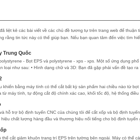
 đã liệt kê các bài viết về các chủ đề tương tự trên trang web để thuận 
ng rằng tin tức này có thể giúp bạn. Nếu bạn quan tâm đến việc tìm hi
y Trung Quốc
polystyrene - Bọt EPS và polystyrene - xps - xps. Một số ứng dụng phổ
loại như sau: • Hình dạng chữ và 3D: Bạn đã gặp phải vấn đề tạo ra
2
 khiển bằng máy tính có thể cắt bất kỳ sản phẩm hai chiều nào từ bọ
 từ máy tính, tự động cắt độ chính xác cao, khối tốc độ, hệ thống điều
c
p
à hỗ trợ bộ định tuyến CNC của chúng tôi để cắt xốp và bộ định tuyế
 hiệu chất lượng hàng đầu và thương hiệu nổi tiếng cho bộ định tuyến
 động cơ servo AC từ Nhật Bản, giá đỡ xoắn ốc và bánh răng từ Đức. C
xốp
thể cắt giảm khuôn trang trí EPS trên tường bên ngoài. Máy có thể cà