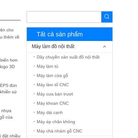
tiện cho
Tất cả sản phẩm
ểu thêm về
Máy làm đồ nội thất
Dây chuyền sản xuất đồ nội thất
 biến hơn
Máy làm tủ
 logo 3D
Máy làm cửa gỗ
Máy làm tổ CNC
t EPS đùn
 khiển sử
Máy cưa bàn trượt
Máy khoan CNC
n nhựa
Máy dải cạnh
 gỗ của
Máy ép chân không
ộng với f
Máy chà nhám gỗ CNC
i đặt nhiều