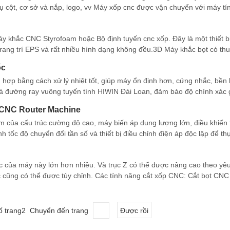
rụ cột, cơ sở và nắp, logo, vv Máy xốp cnc được vận chuyển với máy tí
 đặt trong máy tính
y khắc CNC Styrofoam hoặc Bộ định tuyến cnc xốp. Đây là một thiết 
rang trí EPS và rất nhiều hình dạng không đều.3D Máy khắc bọt có th
điều khiển số ĐẶC BIỆT
ốc
hợp bằng cách xử lý nhiệt tốt, giúp máy ổn định hơn, cứng nhắc, bền 
và đường ray vuông tuyến tính HIWIN Đài Loan, đảm bảo độ chính xác 
hơn, đó là d
 CNC Router Machine
 của cấu trúc cường độ cao, máy biến áp dung lượng lớn, điều khiển 
 tốc độ chuyển đổi tần số và thiết bị điều chỉnh điện áp độc lập để th
ệc của máy này lớn hơn nhiều. Và trục Z có thể được nâng cao theo yê
c cũng có thể được tùy chỉnh. Các tính năng cắt xốp CNC: Cắt bọt CNC
n hình th
ố trang2 Chuyển đến trang
Được rồi