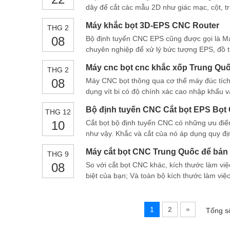
dây để cắt các mẫu 2D như giác mạc, cột, t
tay Lenovo với Phần mềm Devfoam được cài
Máy khắc bọt 3D-EPS CNC Router
THG 2
08
Bộ định tuyến CNC EPS cũng được gọi là Má
chuyên nghiệp để xử lý bức tượng EPS, đồ t
công cụ máy CNC cắt ánh sáng và thiết bị 
Máy cnc bọt cnc khắc xốp Trung Qu
THG 2
08
Máy CNC bọt thông qua cơ thể máy đúc tích 
dụng vít bi có độ chính xác cao nhập khẩu 
Đặc biệt là với khoảng cách di chuyển rộng 
Bộ định tuyến CNC Cắt bọt EPS Bọt
THG 12
10
Cắt bọt bộ định tuyến CNC có những ưu điểm
như vậy. Khắc và cắt của nó áp dụng quy định
đồng thời đa dây tóc và SPE
Máy cắt bọt CNC Trung Quốc để bán
THG 9
08
So với cắt bọt CNC khác, kích thước làm vi
biệt của bạn; Và toàn bộ kích thước làm việ
trong những bộ định tuyến CNC xốp EPS điể
1
2
»
Tổng s