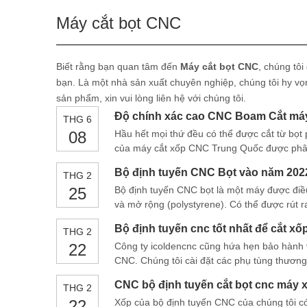
Máy cắt bọt CNC
Biết rằng bạn quan tâm đến
Máy cắt bọt CNC
, chúng tôi
bạn. Là một nhà sản xuất chuyên nghiệp, chúng tôi hy vọ
sản phẩm, xin vui lòng liên hệ với chúng tôi.
Độ chính xác cao CNC Boam Cắt má
THG 6
08
Hầu hết mọi thứ đều có thể được cắt từ bọt 
của máy cắt xốp CNC Trung Quốc được phân 
phức tạp bao nhiêu lần
Bộ định tuyến CNC Bọt vào năm 202
THG 2
25
Bộ định tuyến CNC bọt là một máy được điều
và mở rộng (polystyrene). Có thể được rút ra
dụng tích hợp cao Thiết kế mạch, là bản gố
Bộ định tuyến cnc tốt nhất để cắt xố
THG 2
22
Công ty icoldencnc cũng hứa hẹn bảo hành v
CNC. Chúng tôi cài đặt các phụ tùng thương
chúng tôi, chẳng hạn như trục chính HSD Ý,
CNC bộ định tuyến cắt bọt cnc máy 
THG 2
nghiêm ngặt của chúng tôi
22
Xốp của bộ định tuyến CNC của chúng tôi có 