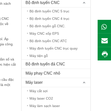
Bộ định tuyến CNC
nh xách
Bộ định tuyến CNC 5 trục
bị CNC
Bộ định tuyến CNC 4 trục
uộc về
Bộ định tuyến gỗ CNC.
Máy CNC xốp EPS
bỉ. Áp
Bộ định tuyến CNC ATC
gia công.
Máy định tuyến CNC trục quay
Máy tiện gỗ
tần số và
Bộ định tuyến đá CNC
ực hiện cắt
Máy phay CNC nhỏ
u cầu đặc
Máy laser
 là một
Máy cắt sợi
Máy laser CO2
Máy làm sạch laser