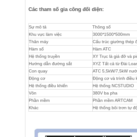
Các tham số gia công đối diện:
Sự mô tả
Thông số
Khu vực làm việc
3000*1500*500mm
Thân máy
Cấu trúc giường thép 
Hàm số
Hàm ATC
Hệ thống truyền
XY Trục là giá đỡ và pi
Hướng dẫn đường sắt
XYZ Tất cả từ Đài Loa
Con quay
ATC 5,5kW/7,5kW nướ
Động cơ
Động cơ và trình điều 
Hệ thống điều khiển
Hệ thống NCSTUDIO
Vôn
380V ba pha
Phần mềm
Phần mềm ARTCAM
Khác
Hệ thống bôi trơn tự đ