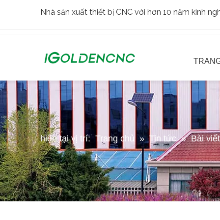
Nhà sản xuất thiết bị CNC với hơn 10 năm kinh n
TRANG
hiện tại vị trí:
Trang chủ
»
Tin tức
»
Bài viế