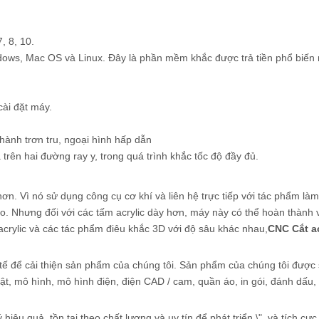
, 8, 10.
dows, Mac OS và Linux. Đây là phần mềm khắc được trả tiền phổ biến 
cài đặt máy.
hành trơn tru, ngoại hình hấp dẫn
 trên hai đường ray y, trong quá trình khắc tốc độ đầy đủ.
. Vì nó sử dụng công cụ cơ khí và liên hệ trực tiếp với tác phẩm làm
ao. Nhưng đối với các tấm acrylic dày hơn, máy này có thể hoàn thành v
ợ acrylic và các tác phẩm điêu khắc 3D với độ sâu khác nhau,
CNC Cắt ac
 tế để cải thiện sản phẩm của chúng tôi. Sản phẩm của chúng tôi được
ật, mô hình, mô hình điện, điện CAD / cam, quần áo, in gói, đánh dấu,
 hiệu quả, tồn tại theo chất lượng và uy tín để phát triển \", và tích cực 