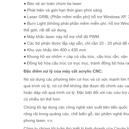
● Bảo vệ an toàn chùm tia laser
● Phát hiện và giới hạn thời gian phơi sáng
● Laser GRBL (Phần mềm miễn phí) hỗ trợ Windows XP, 7
● Burn Light (không phải phần mềm miễn phí, hỗ trợ Win
thế giới, rất dễ sử dụng.
● Máy khắc laser này hỗ trợ chế độ PWM.
● Các bộ phận được lắp ráp sẵn, chỉ cần 10 - 20 phút để 
● Khu vực khắc lớn 400 x 430 mm.
● Khung hồ sơ nhôm + cáp có cấu trúc, cấu trúc rắn, vận 
● Đồng bộ hóa cấu trúc cơ trục trục, tránh đồng bộ hóa ra
Đặc điểm xử lý của máy cắt acrylic CNC:
Nó sử dụng các phương tiện cơ học và có sức mạnh lớn hơn
quá trình xử lý, nó có thể không đạt được độ chính xác c
hoặc dập nổi quá trình xử lý. Đặc biệt đối với các cứu tr
có nhiều lợi thế hơn.
Chúng tôi áp dụng các công nghệ sản xuất tiên tiến quốc
rộng rãi trong quảng cáo, chế biến gỗ, tác phẩm nghệ thu
phong laser, v.v.
Công ty chúng tôi tuân thủ triết lý kinh doanh của \"quản lý