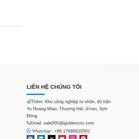
LIÊN HỆ CHÚNG TÔI
Thêm: Khu công nghiệp tư nhân, thị trấn

Yu Huang Miao, Thượng Hải, Ji'nan, Sơn
Đông
Email:
sale005@igoldencnc.com


:
+86 17686618301
WhatsApp