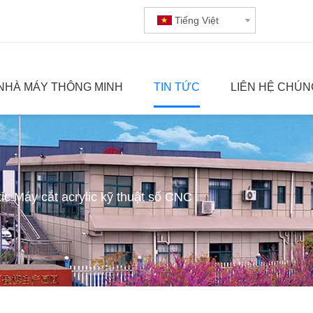
Tiếng Việt
NHÀ MÁY THÔNG MINH
TIN TỨC
LIÊN HỆ CHÚN
c Máy cắt acrylic kỹ thuật số CNC