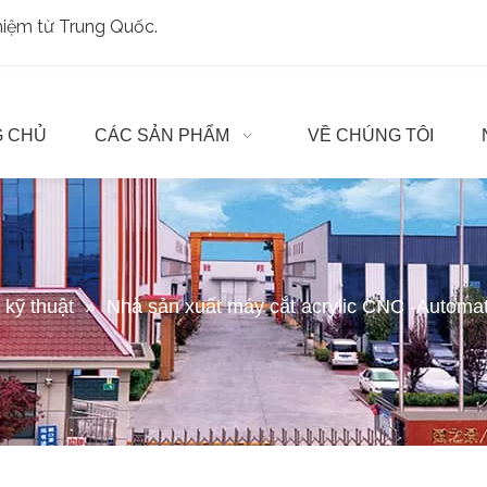
ghiệm từ Trung Quốc.
 CHỦ
CÁC SẢN PHẨM
VỀ CHÚNG TÔI
t kỹ thuật
»
Nhà sản xuất máy cắt acrylic CNC -Automati