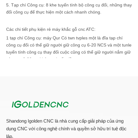
5. Tạp chí Công cụ: 8 khe tuyến tính bộ công cụ đổi, những thay
đổi công cụ để thực hiện một cách nhanh chóng.
Các chi tiết phụ kiện rẻ máy khắc gỗ cnc ATC:
1 tạp chí Công cụ: máy Qur Có twn tvples một là đĩa tạp chí
công cụ đổi có thể giữ người giữ công cụ 6-20 NCS và một tunle
tuyến tính công cụ thay đổi cuộc cũng có thể giữ người nắm giữ
công cụ 6-20pcs không có vấn đề
2. khí nén tạp chí công cụ liear: Nó được điều khiển bởi trục ra
khỏi hệ thống như vậy có thể rút ngắn thời gian của công cụ
chaning sau đó nâng cao hiệu quả làm việc
3. truyền Workina: HIWIN25 hoặc HIWIN30 oringla tuyến đường
ray từ Taivan cho XYZ trục và Helica giá đỡ bánh răng cũng từ
Đài Loan
4. động cơ trục chính: HQD 9KW ATC trục với máy với dịch vụ
24 tháng miễn phí
Shandong Igolden CNC là nhà cung cấp giải pháp của ứng
dụng CNC với công nghệ chính và quyền sở hữu trí tuệ độc
5. Motors và trình điều khiển: điều khiển động cơ servo
Yaksawa 850W từ Nhật Bản Original6. Hệ thống điều khiển:
lập.