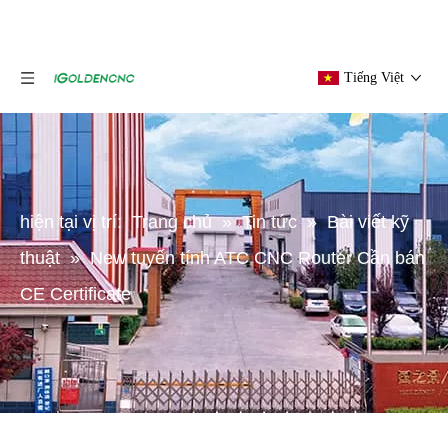
Tiếng Việt
hiện tại vị trí:
Trang chủ
»
Tin tức
»
Bài viết kỹ
thuật
»
New tuyến tính ATC CNC Router Cần bán
CE Certificate