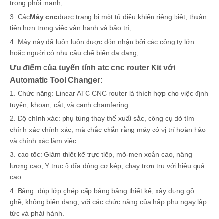
trong phôi mạnh;
3. Các
Máy cnc
được trang bị một tủ điều khiển riêng biệt, thuận
tiện hơn trong việc vận hành và bảo trì;
4. Máy này đã luôn luôn được đón nhận bởi các công ty lớn
hoặc người có nhu cầu chế biến đa dạng;
Ưu điểm của tuyến tính atc cnc router Kit với
Automatic Tool Changer:
1. Chức năng: Linear ATC CNC router là thích hợp cho việc định
tuyến, khoan, cắt, và cạnh chamfering.
2. Độ chính xác: phụ tùng thay thế xuất sắc, công cụ dò tìm
chính xác chính xác, mà chắc chắn rằng máy có vị trí hoàn hảo
và chính xác làm việc.
3. cao tốc: Giảm thiết kế trực tiếp, mô-men xoắn cao, năng
lượng cao, Y trục ổ đĩa động cơ kép, chạy trơn tru với hiệu quả
cao.
4. Bảng: đúp lớp ghép cấp bảng bảng thiết kế, xây dựng gồ
ghề, không biến dạng, với các chức năng của hấp phụ ngay lập
tức và phát hành.