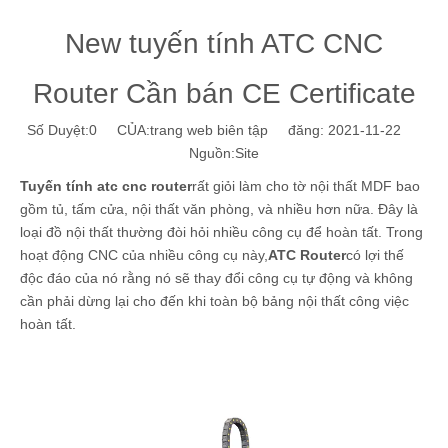
New tuyến tính ATC CNC
Router Cần bán CE Certificate
Số Duyệt:
0
CỦA:trang web biên tập đăng: 2021-11-22
Nguồn:
Site
Tuyến tính atc cnc router
rất giỏi làm cho tờ nội thất MDF bao
gồm tủ, tấm cửa, nội thất văn phòng, và nhiều hơn nữa. Đây là
loại đồ nội thất thường đòi hỏi nhiều công cụ để hoàn tất. Trong
hoạt động CNC của nhiều công cụ này,
ATC Router
có lợi thế
độc đáo của nó rằng nó sẽ thay đổi công cụ tự động và không
cần phải dừng lại cho đến khi toàn bộ bảng nội thất công việc
hoàn tất.