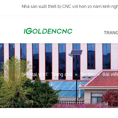
Nhà sản xuất thiết bị CNC với hơn 10 năm kinh n
TRANG
hiện tại vị trí:
Trang chủ
»
Tin tức
»
Bài viế