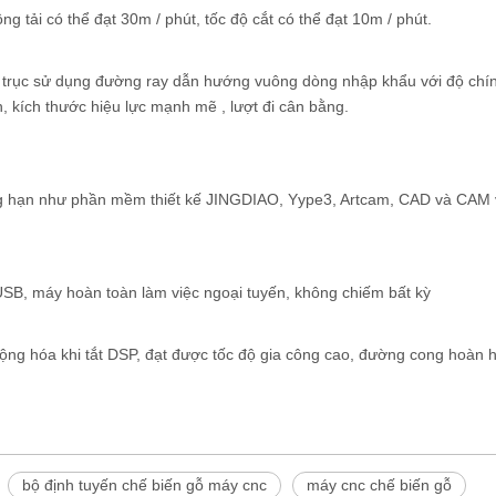
tải có thể đạt 30m / phút, tốc độ cắt có thể đạt 10m / phút.
: có trục sử dụng đường ray dẫn hướng vuông dòng nhập khẩu với độ chí
 kích thước hiệu lực mạnh mẽ , lượt đi cân bằng.
ẳng hạn như phần mềm thiết kế JINGDIAO, Yype3, Artcam, CAD và CAM 
 USB, máy hoàn toàn làm việc ngoại tuyến, không chiếm bất kỳ
 động hóa khi tắt DSP, đạt được tốc độ gia công cao, đường cong hoàn 
bộ định tuyến chế biến gỗ máy cnc
máy cnc chế biến gỗ