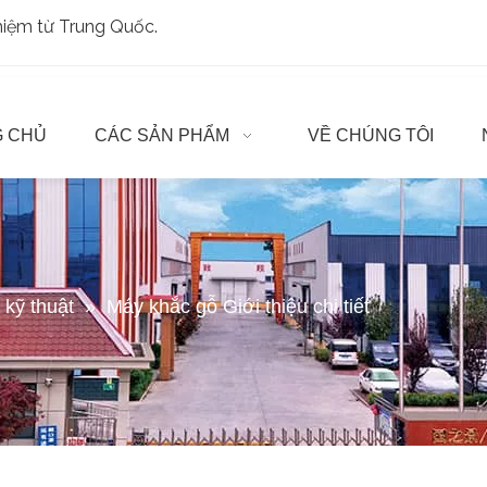
ghiệm từ Trung Quốc.
 CHỦ
CÁC SẢN PHẨM
VỀ CHÚNG TÔI
t kỹ thuật
»
Máy khắc gỗ Giới thiệu chi tiết