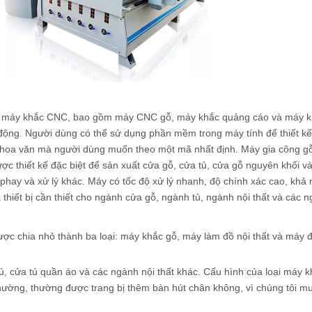
oại máy khắc CNC, bao gồm máy CNC gỗ, máy khắc quảng cáo và máy k
động. Người dùng có thể sử dụng phần mềm trong máy tính để thiết k
 hoa văn mà người dùng muốn theo một mã nhất định. Máy gia công 
được thiết kế đặc biệt để sản xuất cửa gỗ, cửa tủ, cửa gỗ nguyên khối v
hay và xử lý khác. Máy có tốc độ xử lý nhanh, độ chính xác cao, khả 
là thiết bị cần thiết cho ngành cửa gỗ, ngành tủ, ngành nội thất và các 
ợc chia nhỏ thành ba loại: máy khắc gỗ, máy làm đồ nội thất và máy đ
, cửa tủ quần áo và các ngành nội thất khác. Cấu hình của loại máy 
hường, thường được trang bị thêm bàn hút chân không, vì chúng tôi 