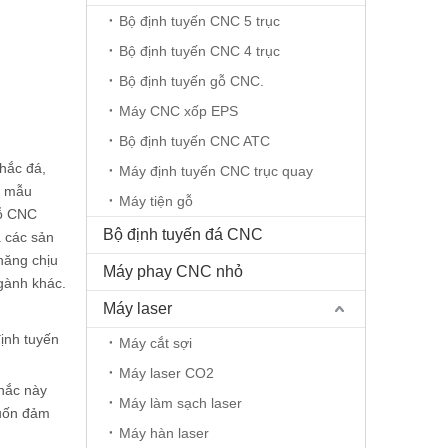
Bộ định tuyến CNC 5 trục
Bộ định tuyến CNC 4 trục
Bộ định tuyến gỗ CNC.
Máy CNC xốp EPS
Bộ định tuyến CNC ATC
hắc đá,
Máy định tuyến CNC trục quay
ế mẫu
Máy tiện gỗ
gỗ CNC
Bộ định tuyến đá CNC
à các sản
năng chịu
Máy phay CNC nhỏ
ngành khác.
Máy laser
ịnh tuyến
Máy cắt sợi
Máy laser CO2
khắc này
Máy làm sạch laser
muốn đảm
Máy hàn laser