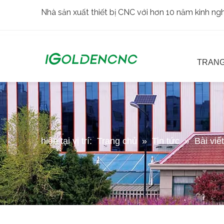
Nhà sản xuất thiết bị CNC với hơn 10 năm kinh n
TRANG
hiện tại vị trí:
Trang chủ
»
Tin tức
»
Bài viế