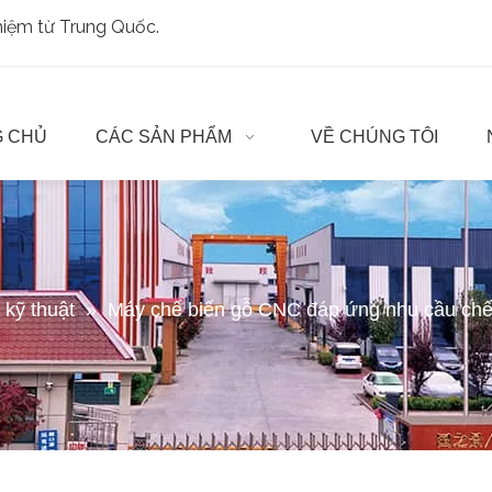
ghiệm từ Trung Quốc.
 CHỦ
CÁC SẢN PHẨM
VỀ CHÚNG TÔI
t kỹ thuật
»
Máy chế biến gỗ CNC đáp ứng nhu cầu chế