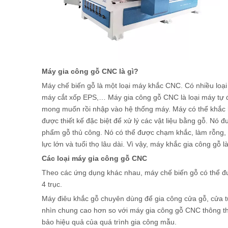
Máy gia công gỗ CNC là gì?
Máy chế biến gỗ là một loại máy khắc CNC. Có nhiều l
máy cắt xốp EPS,… Máy gia công gỗ CNC là loại máy tự 
mong muốn rồi nhập vào hệ thống máy. Máy có thể khắc
được thiết kế đặc biệt để xử lý các vật liệu bằng gỗ. Nó 
phẩm gỗ thủ công. Nó có thể được chạm khắc, làm rỗng, p
lực lớn và tuổi thọ lâu dài. Vì vậy, máy khắc gia công gỗ 
Các loại máy gia công gỗ CNC
Theo các ứng dụng khác nhau, máy chế biến gỗ có thể đư
4 trục.
Máy điêu khắc gỗ chuyên dùng để gia công cửa gỗ, cửa tủ
nhìn chung cao hơn so với máy gia công gỗ CNC thông t
bảo hiệu quả của quá trình gia công mẫu.