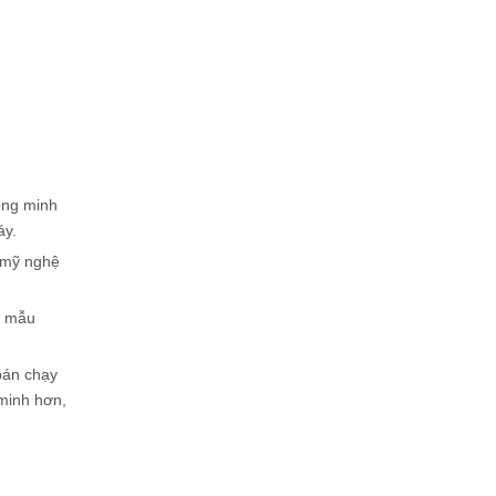
ông minh
áy.
g mỹ nghệ
t mẫu
bán chạy
minh hơn,