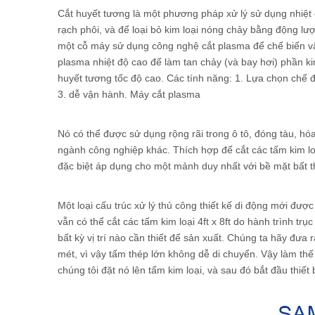
Cắt huyết tương là một phương pháp xử lý sử dụng nhiệt c
rạch phôi, và để loại bỏ kim loại nóng chảy bằng động l
một cỗ máy sử dụng công nghệ cắt plasma để chế biến vật
plasma nhiệt độ cao để làm tan chảy (và bay hơi) phần ki
huyết tương tốc độ cao. Các tính năng: 1. Lựa chọn chế độ
3. dễ vận hành. Máy cắt plasma
Nó có thể được sử dụng rộng rãi trong ô tô, đóng tàu, hó
ngành công nghiệp khác. Thích hợp để cắt các tấm kim lo
đặc biệt áp dụng cho một mảnh duy nhất với bề mặt bất t
Một loại cấu trúc xử lý thủ công thiết kế di động mới đư
vẫn có thể cắt các tấm kim loại 4ft x 8ft do hành trình 
bất kỳ vị trí nào cần thiết để sản xuất. Chúng ta hãy đưa 
mét, vì vậy tấm thép lớn không dễ di chuyển. Vậy làm t
chúng tôi đặt nó lên tấm kim loại, và sau đó bắt đầu thiết b