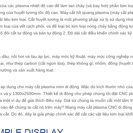
ủa các plasma nhiệt độ cao để làm tan chảy (và bay hơi) phần kim loạ
ượng của huyết tương tốc độ cao. Máy cắt hồ quang plasma (máy cắt pl
 liệu kim loại. Cắt huyết tương là một phương pháp xử lý sử dụng nhi
m loại của vết rạch phôi, và để loại bỏ kim loại nóng chảy bằng động l
 đôi cắt tự động và bán tự động 2. Độ dài cắt điều khiển chính xác kỹ 
a dầu, nồi hơi và tàu áp lực, máy móc kỹ thuật, máy móc công nghiệp 
ại, như thép carbon (cắt ngọn lửa), thép không gỉ, nhôm, đồng (huyết 
hường và sản xuất hàng loạt.
ợc áp dụng cho máy cắt plasma mini di động. Mặc dù kích thước nhỏ của
trục x và y 1300x2500mm. Thiết kế di động cho phép chúng tôi đặt CNC p
ra một ví dụ để giải thích điều này. Giả sử chúng ta muốn cắt một tấm t
hế nào để chúng ta cắt nó trên máy? Mang máy cắt plasma CNC di động
ị cắt. Do đó, đây là giải pháp chính xác để cắt các vật liệu kim loại khổ