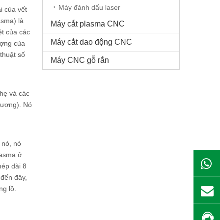
Máy đánh dấu laser
i của vết
asma) là
Máy cắt plasma CNC
ệt của các
Máy cắt dao động CNC
ượng của
thuật số
Máy CNC gỗ rắn
nhẹ và các
tương). Nó
 nó, nó
lasma ở
hép dài 8
 đến đây,
ng lồ.