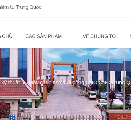
ghiệm từ Trung Quốc.
 CHỦ
CÁC SẢN PHẨM
VỀ CHÚNG TÔI
t kỹ thuật
»
Máy cắt plasma di động CNC CNC Trung Q