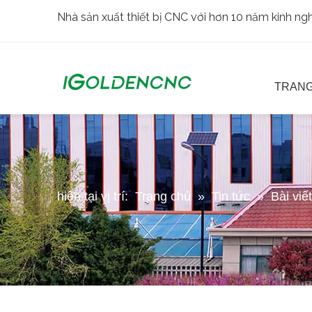
Nhà sản xuất thiết bị CNC với hơn 10 năm kinh n
TRANG
hiện tại vị trí:
Trang chủ
»
Tin tức
»
Bài viế