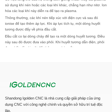
sử dụng khí nén hoặc các loại khí khác, chẳng hạn như nitơ. Ion
hóa các loại khí này diễn ra để tạo ra plasma.
Thông thường, các khí nén tiếp xúc với điện cực và sau đó
ionise để tạo thêm áp lực. Khi áp lực tích tụ, một dòng huyết
tương được đẩy về phía đầu cắt.
Đầu cắt co lại dòng chảy để tạo ra một dòng huyết tương. Điều
này sau đó được đưa vào phôi. Khi huyết tương dẫn điện, phôi
được kết nối với mặt đất thông qua bàn cắt.
Khi hồ quang plasma liên lạc với kim loại, nhiệt độ cao của nó
tan chảy nó. Đồng thời, các loại khí tốc độ cao thổi bay kim loại
nóng chảy.
Bắt đầu quá trình cắt
Không phải tất cả các hệ thống đều hoạt động theo cùng một
cách. Thứ nhất, có một phiên bản ngân sách nói chung được
gọi là liên hệ tần số cao. Điều này không có sẵn cho các máy
cắt plasma CNC vì tần số cao có thể can thiệp vào các thiết bị
Shandong Igolden CNC là nhà cung cấp giải pháp của ứng
hiện đại và gây ra vấn đề.
dụng CNC với công nghệ chính và quyền sở hữu trí tuệ độc
Phương pháp này sử dụng tia lửa cao áp và tần số cao. Việc tạo
lập.