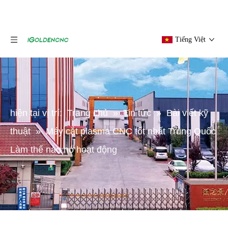
Tiếng Việt
hiện tại vị trí:
Trang chủ
»
Tin tức
»
Bài viết kỹ
thuật
»
Máy cắt plasma CNC tốt nhất Trung Quốc
Làm thế nào nó hoạt động