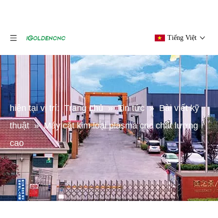
Tiếng Việt
hiện tại vị trí:
Trang chủ
»
Tin tức
»
Bài viết kỹ
thuật
»
Máy cắt kim loại plasma cnc chất lượng
cao