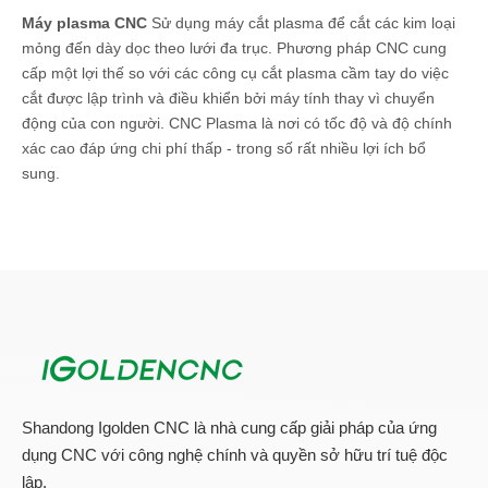
Máy plasma CNC
Sử dụng máy cắt plasma để cắt các kim loại
mỏng đến dày dọc theo lưới đa trục. Phương pháp CNC cung
cấp một lợi thế so với các công cụ cắt plasma cầm tay do việc
cắt được lập trình và điều khiển bởi máy tính thay vì chuyển
động của con người. CNC Plasma là nơi có tốc độ và độ chính
xác cao đáp ứng chi phí thấp - trong số rất nhiều lợi ích bổ
sung.
Cắt bằng tia plasma
là một phương pháp cắt công nghệ cao,
sử dụng một máy bay phản lực tập trung, ion hóa để cắt qua
kim loại tấm mỏng. Một điện cực bên trong, điện áp cao trong
máy cắt nhanh chóng làm nóng hỗn hợp khí hợp chất đến hơn
20.000 centigrade khi bật. Khí che chắn được sử dụng như một
chất đẩy và rào cản để tập trung và di chuyển huyết tương cảm
ứng từ buồng ion hóa. Các chùm plasma bị ion hóa, quá nhiệt,
tập trung sau đó tan chảy và làm nổ bất kỳ kim loại nào mà nó
Shandong Igolden CNC là nhà cung cấp giải pháp của ứng
chạm vào. Một vết cắt sạch, kín được thực hiện mỗi lần.
dụng CNC với công nghệ chính và quyền sở hữu trí tuệ độc
Sử dụng hiện trường: Có một loạt các máy cắt plasma có sẵn
lập.