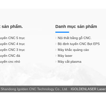
t sản phẩm.
Danh mục sản phẩm
tuyến CNC 5 trục
Nội thất bằng gỗ CNC.
tuyến CNC 4 trục
Bộ định tuyến CNC Bọt EPS
tuyến CNC 3 trục
Máy khắc quảng cáo
 tuyến CNC đá
Máy laser
tuyến cnc nhỏ
Máy cắt plasma
 Shandong Igolden CNC Technology Co., Ltd.
IGOLDENLASER Laser 