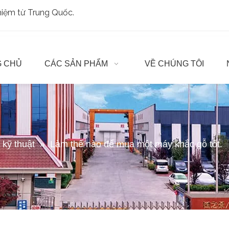
ghiệm từ Trung Quốc.
 CHỦ
CÁC SẢN PHẨM
VỀ CHÚNG TÔI
t kỹ thuật
»
Làm thế nào để mua một máy khắc gỗ tốt.