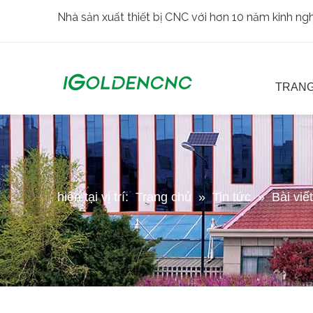
Nhà sản xuất thiết bị CNC với hơn 10 năm kinh n
TRANG
hiện tại vị trí:
Trang chủ
»
Tin tức
»
Bài viế