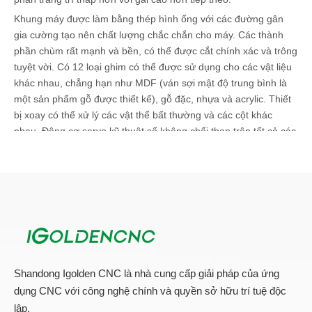
Khung máy được làm bằng thép hình ống với các đường gân
gia cường tạo nên chất lượng chắc chắn cho máy. Các thành
phần chùm rất mạnh và bền, có thể được cắt chính xác và trông
tuyệt vời. Có 12 loại ghim có thể được sử dụng cho các vật liệu
khác nhau, chẳng hạn như MDF (ván sợi mật độ trung bình là
một sản phẩm gỗ được thiết kế), gỗ đặc, nhựa và acrylic. Thiết
bị xoay có thể xử lý các vật thể bất thường và các cột khác
nhau. Động cơ servo kỹ thuật số không chổi than trên tất cả các
trục không cần bảo trì và cung cấp khả năng đi dây linh hoạt vô
song.
Shandong Igolden CNC là nhà cung cấp giải pháp của ứng
dụng CNC với công nghệ chính và quyền sở hữu trí tuệ độc
lập.