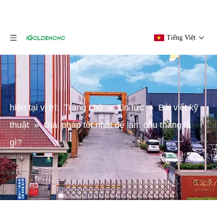
Tiếng Việt
hiện tại vị trí:
Trang chủ
»
Tin tức
»
Bài viết kỹ
thuật
»
Giải pháp tốt nhất để làm cầu thang là
gì?