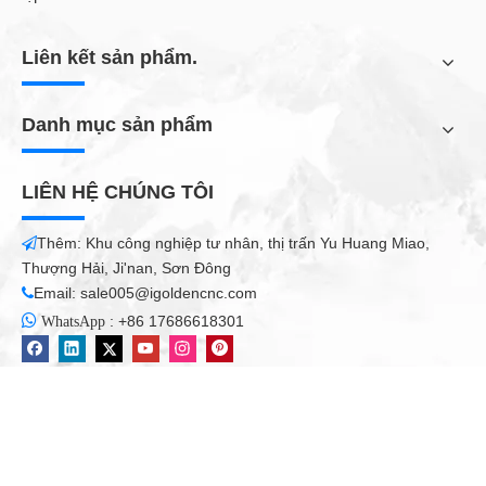
Liên kết sản phẩm.
Danh mục sản phẩm
LIÊN HỆ CHÚNG TÔI
Thêm: Khu công nghiệp tư nhân, thị trấn Yu Huang Miao,

Bộ định tuyến CNC ATC
Thượng Hải, Ji'nan, Sơn Đông
Máy CNC ATC với thiết bị quay và thay dao tự động này có
Email:
sale005@igoldencnc.com

đường kính tối đa ở thiết bị quay là 200 mm. Điều này là lý

:
+86 17686618301
WhatsApp
tưởng để tạo các cột và lan can mới. Điều quan trọng là nó có
thể được sao chép ngay lập tức và chính xác. Máy khắc CNC đa
chức năng này rất thích hợp để sản xuất cầu thang.