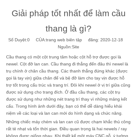
Giải pháp tốt nhất để làm cầu
thang là gì?
Số Duyệt:
0
CỦA:trang web biên tập đăng: 2020-12-18
Nguồn:
Site
Cầu thang có một cột trung tâm hoặc cột hỗ trợ được gọi là
newel. Cột đỡ lan can. Cầu thang đi thẳng đến đâu thì newel là
trụ chính ở chân cầu thang. Các thanh thẳng đứng khác (được
gọi là tay vịn) giữa chân đế và bệ đỡ làm cho tay vịn được hỗ
trợ tốt trong cấu trúc và trang trí. Đôi khi newel ở vị trí giữa cũng
được sử dụng cho trang đích. Ở đầu cầu thang, các cột trụ
được sử dụng như những nét trang trí thay vì những mảng kết
cấu. Trong hình ảnh dưới đây, bạn có thể dễ dàng hiểu khái
niệm về các loại và lan can mới do hình dạng và chức năng.
Những chiếc máy chém và lan can cũ được chạm khắc thủ công
rất tẻ nhạt và tốn thời gian. Điều quan trọng là hai newels / ray
không được giống nhau. Khi thiết kế một máy CNC gỗ, ý tưởng