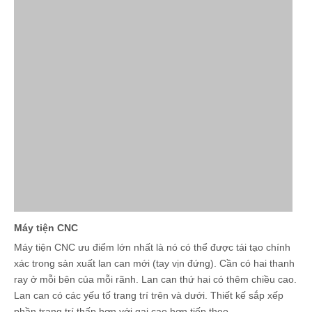
Máy tiện CNC
Máy tiện CNC ưu điểm lớn nhất là nó có thể được tái tạo chính
xác trong sản xuất lan can mới (tay vịn đứng). Cần có hai thanh
ray ở mỗi bên của mỗi rãnh. Lan can thứ hai có thêm chiều cao.
Lan can có các yếu tố trang trí trên và dưới. Thiết kế sắp xếp
phần trang trí thấp hơn với gai cao hơn tiếp theo.