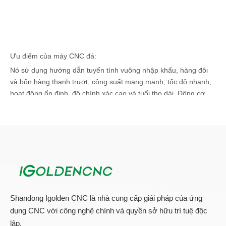
Ưu điểm của máy CNC đá:
Nó sử dụng hướng dẫn tuyến tính vuông nhập khẩu, hàng đôi
và bốn hàng thanh trượt, công suất mang mạnh, tốc độ nhanh,
hoạt động ổn định, độ chính xác cao và tuổi thọ dài. Động cơ
trục chính không đổi có lực cắt cao và hiệu quả cao. Khả năng
tương thích phần mềm, tương thích với nhiều phần mềm thiết
kế CAD / CAM như TYP3 / Artcam / CastMate / Ucancam. Được
trang bị đầy đủ các công cụ khắc, với chức năng khắc dập nổi,
hệ thống làm mát công cụ hai chiều. Điều khiển kỹ thuật số CNC
với bộ nhớ điểm dừng để đảm bảo hoạt động liên tục trong
trường hợp tai nạn (dao bị hỏng) hoặc ngày hôm sau.
Shandong Igolden CNC là nhà cung cấp giải pháp của ứng
Ứng dụng máy CNC Stone:
dụng CNC với công nghệ chính và quyền sở hữu trí tuệ độc
lập.