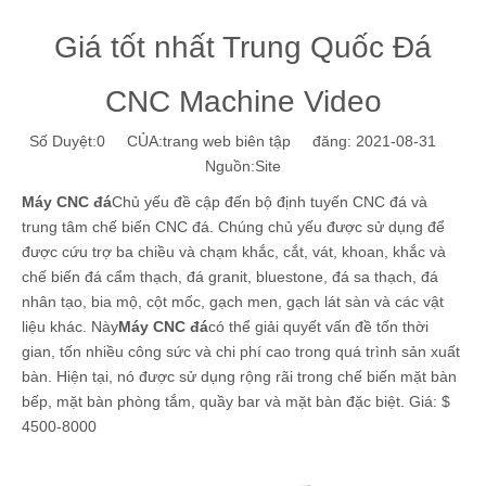
Giá tốt nhất Trung Quốc Đá
CNC Machine Video
Số Duyệt:
0
CỦA:trang web biên tập đăng: 2021-08-31
Nguồn:
Site
Máy CNC đá
Chủ yếu đề cập đến bộ định tuyến CNC đá và
trung tâm chế biến CNC đá. Chúng chủ yếu được sử dụng để
được cứu trợ ba chiều và chạm khắc, cắt, vát, khoan, khắc và
chế biến đá cẩm thạch, đá granit, bluestone, đá sa thạch, đá
nhân tạo, bia mộ, cột mốc, gạch men, gạch lát sàn và các vật
liệu khác. Này
Máy CNC đá
có thể giải quyết vấn đề tốn thời
gian, tốn nhiều công sức và chi phí cao trong quá trình sản xuất
bàn. Hiện tại, nó được sử dụng rộng rãi trong chế biến mặt bàn
bếp, mặt bàn phòng tắm, quầy bar và mặt bàn đặc biệt. Giá: $
4500-8000