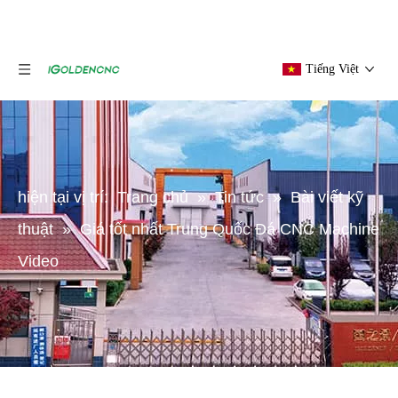
Tiếng Việt
hiện tại vị trí:
Trang chủ
»
Tin tức
»
Bài viết kỹ
thuật
»
Giá tốt nhất Trung Quốc Đá CNC Machine
Video