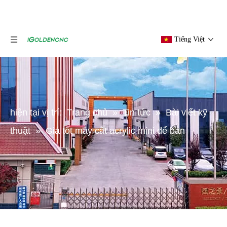
Tiếng Việt
hiện tại vị trí:
Trang chủ
»
Tin tức
»
Bài viết kỹ
thuật
»
Giá tốt máy cắt acrylic mini để bán