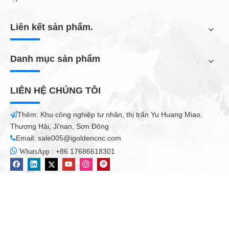
Vật liệu áp dụng: Gỗ, Bảng nhôm, Nhựa, Bảng mật độ, Bảng
sóng, PVC, acrylic, Crystal, Đá cẩm thạch nhẹ và các vật liệu phi
Liên kết sản phẩm.
kim loại khác ect ..
Danh mục sản phẩm
Hiệu ứng prccessing: Nó có thể sản xuất các tác dụng sau: cứu
trợ, bóng tối, enchasement và như vậy
LIÊN HỆ CHÚNG TÔI
Thêm: Khu công nghiệp tư nhân, thị trấn Yu Huang Miao,

Mẹo sử dụng máy cắt acrylic CNC của bạn:
Thượng Hải, Ji'nan, Sơn Đông
Acrylic là một dạng nhựa bền, rõ ràng, và như vậy có các đặc
Email:
sale005@igoldencnc.com

tính khác với kim loại, gỗ hoặc các vật liệu khác. Bạn chắc chắn

:
+86 17686618301
WhatsApp
có thể sử dụng
Bộ định tuyến cnc.
Để cắt tấm acrylic, nhưng
các mẹo sau sẽ giúp bạn tránh các bất thường hoặc khó khăn
và giúp bạn duy trì sự cắt giảm mượt mà.
Sử dụng một bit chuyên biệt
Hãy chắc chắn sử dụng một chút được thiết kế đặc biệt để cắt