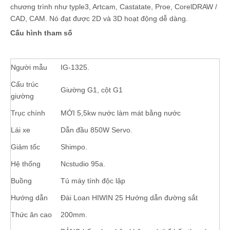
chương trình như typle3, Artcam, Castatate, Proe, CorelDRAW /
CAD, CAM. Nó đạt được 2D và 3D hoạt động dễ dàng.
Cấu hình tham số
Người mẫu
IG-1325.
Cấu trúc
Giường G1, cột G1
giường
Trục chính
MỚI 5,5kw nước làm mát bằng nước
Lái xe
Dẫn đầu 850W Servo.
Giảm tốc
Shimpo.
Hệ thống
Ncstudio 95a.
Buồng
Tủ máy tính độc lập
Hướng dẫn
Đài Loan HIWIN 25 Hướng dẫn đường sắt
Thức ăn cao
200mm.