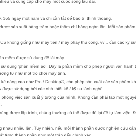
 nhiều và cung cấp cho máy một cuộc sống lâu dài.
 365 ngày một năm và chỉ cần tắt để bảo trì thỉnh thoảng.
hể được sản xuất hàng trăm hoặc thậm chí hàng ngàn lần. Mỗi sản phẩ
NCS không giống như máy tiện / máy phay thủ công, vv .. cần các kỹ sư
hần mềm được sử dụng để lái máy
ệc sử dụng 'phần mềm ảo'. Đây là phần mềm cho phép người vận hành 
ng tự như một trò chơi máy tính.
t kế nâng cao như Pro / Desktop®, cho phép sản xuất các sản phẩm k
được sử dụng bởi các nhà thiết kế / kỹ sư lành nghề.
mô phỏng việc sản xuất ý tưởng của mình. Không cần phải tạo một ngu
.
úng được lập trình, chúng thường có thể được để lại để tự làm việc. Đô
ng nhau nhiều lần. Tuy nhiên, nếu mỗi thành phần được nghiên cứu cẩn
ất từng thành phần như một trận đấu chính xác.