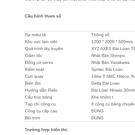
Cấu hình tham số
Sự miêu tả
Thông số
Khu vực làm việc
1200 * 2000 * 500mm
Quá trình lây truyền
XYZ AXES Đài Loan TBI
Giảm tốc
Nhật Bản Shimpo.
Động cơ servo
Nhật Bản Yasakawa.
Kiểm soát
Syntec Đài Loan.
Con quay
14kw Ý SMC Hiteco, K
Biến tần
Delta Đài Loan
Hướng dẫn Rails.
Đài Loan Hinwin 30mm
Cấu trúc bảng
Khe nhôm t
Tạp chí công cụ
8 công cụ băng chuyề
Công cụ cấp cao
ĐÚNG
Bôi trơn
ĐÚNG
Trường hợp hiển thị: