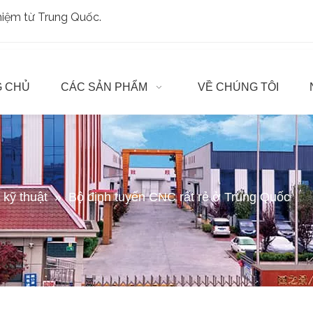
ghiệm từ Trung Quốc.
 CHỦ
CÁC SẢN PHẨM
VỀ CHÚNG TÔI
t kỹ thuật
»
Bộ định tuyến CNC rất rẻ ở Trung Quốc