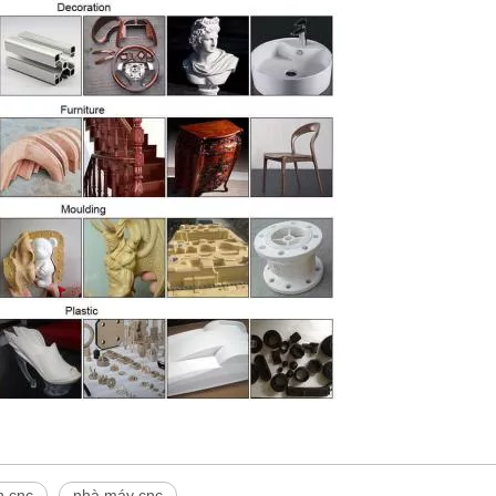
n cnc
nhà máy cnc