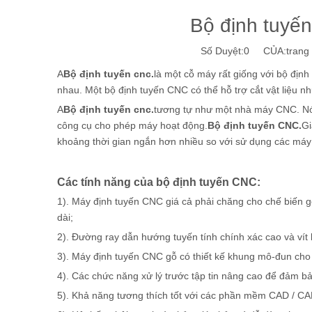
Bộ định tuyến
Số Duyệt:
0
CỦA:trang w
A
Bộ định tuyến cnc.
là một cỗ máy rất giống với bộ địn
nhau. Một bộ định tuyến CNC có thể hỗ trợ cắt vật liệu nh
A
Bộ định tuyến cnc.
tương tự như một nhà máy CNC. Nó 
công cụ cho phép máy hoạt động.
Bộ định tuyến CNC.
Gi
khoảng thời gian ngắn hơn nhiều so với sử dụng các máy
Các tính năng của bộ định tuyến CNC:
1). Máy định tuyến CNC giá cả phải chăng cho chế biến g
dài;
2). Đường ray dẫn hướng tuyến tính chính xác cao và vít
3). Máy định tuyến CNC gỗ có thiết kế khung mô-đun cho c
4). Các chức năng xử lý trước tập tin nâng cao để đảm b
5). Khả năng tương thích tốt với các phần mềm CAD / C