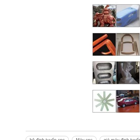
bộ định tuyến cnc
Máy cnc
giá máy định tuyế