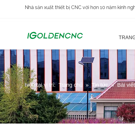
Nhà sản xuất thiết bị CNC với hơn 10 năm kinh n
TRANG
hiện tại vị trí:
Trang chủ
»
Tin tức
»
Bài viế