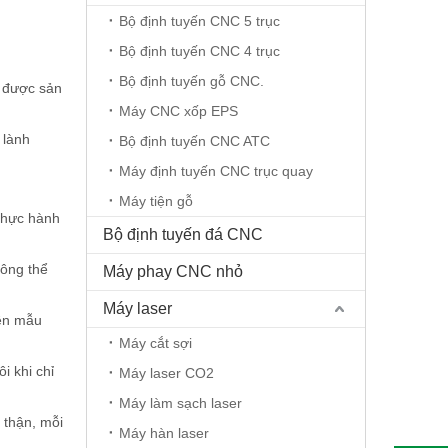
Bộ định tuyến CNC 5 trục
Bộ định tuyến CNC 4 trục
Bộ định tuyến gỗ CNC.
m được sản
Máy CNC xốp EPS
 lành
Bộ định tuyến CNC ATC
Máy định tuyến CNC trục quay
Máy tiện gỗ
thực hành
Bộ định tuyến đá CNC
hông thể
Máy phay CNC nhỏ
Máy laser
yên mẫu
Máy cắt sợi
i khi chỉ
Máy laser CO2
Máy làm sạch laser
 thận, mỗi
Máy hàn laser