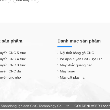
t sản phẩm.
Danh mục sản phẩm
tuyến CNC 5 trục
Nội thất bằng gỗ CNC.
tuyến CNC 4 trục
Bộ định tuyến CNC Bọt EPS
tuyến CNC 3 trục
Máy khắc quảng cáo
 tuyến CNC đá
Máy laser
tuyến cnc nhỏ
Máy cắt plasma
 Shandong Igolden CNC Technology Co., Ltd.
IGOLDENLASER Laser 