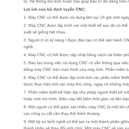
6). Hệ thống bôi trơn hoàn hảo giúp bảo trì dễ dàng hơn
Lợi ích của bộ định tuyến CNC:
1. Máy CNC có thể được sử dụng liên tục 24 giờ một ngày,
2. Máy CNC được lập trình với một thiết kế sau đó có t
xuất sẽ giống hệt nhau.
3. Người ít có kỹ năng / được đào tạo có thể vận hành C
nghề.
4. Máy CNC có thể được cập nhật bằng cách cải thiện p
5. Đào tạo trong việc sử dụng CNC có sẵn thông qua vi
bằng máy CNC trên màn hình của máy tính. Phần mềm tươ
6. Máy CNC có thể được lập trình bởi các phần mềm thiế
được thực hiện bởi các máy thủ công, ngay cả những máy 
7. Phần mềm thiết kế hiện đại cho phép người thiết kế 
hoặc một mô hình. Điều này tiết kiệm thời gian và tiền bạc
8. Một người có thể giám sát nhiều máy CNC là một khi ch
các công cụ cắt cần thay thế thỉnh thoảng.
9. Một kỹ sư lành nghề có thể tạo ra một thành phần giố
thành phần sẽ thay đổi một chút. Một máy CNC sẽ sản xu