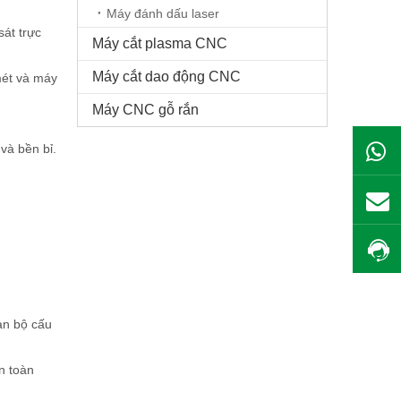
Máy đánh dấu laser
át trực
Máy cắt plasma CNC
Máy cắt dao động CNC
mét và máy
Máy CNC gỗ rắn
và bền bỉ.
àn bộ cấu
n toàn