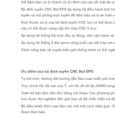
thể đảm bảo xử lý nhanh và ổn định của các bề mặt đa c
Bộ định tuyến CNC Bọt EPS áp dụng hệ điều hành tích hợ
tuyến và mô phỏng trực tuyến để đảm bảo xử lý an toàn v
Kích thước xử lý của bộ định tuyến CNC bọt có thể được tù
này có thể được nâng cấp lên máy CNC 5 trục.
Áp dụng hệ thống bôi trơn dầu tự động, việc vận hành và
Áp dụng hệ thống ổ đĩa servo công suất cao kết hợp với c
Chức năng bảo vệ xuyên biên giới thông minh có thể ngăn
Ưu điểm của bộ định tuyến CNC Bọt EPS:
Tự bôi trơn, đường sắt hướng dẫn Đài Loan miễn phí trọn
Trục chính tốc độ cao của Ý, với tốc độ tối đa 24000 vòng
Toàn bộ bàn làm việc đúc bằng cát nhựa. Các phương phá
trúc được thử nghiệm đến giới hạn về độ chắc chắn và độ 
Bộ điều khiển Đài Loan đọc các mã một cách hiệu quả. C
được đảm bảo.