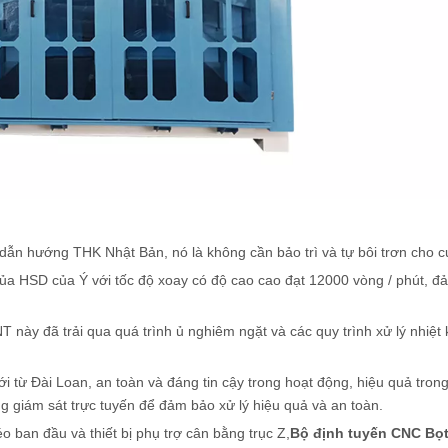
ẫn hướng THK Nhật Bản, nó là không cần bảo trì và tự bôi trơn cho c
của HSD của Ý với tốc độ xoay có độ cao cao đạt 12000 vòng / phút, đả
T này đã trải qua quá trình ủ nghiêm ngặt và các quy trình xử lý nhiệt
 từ Đài Loan, an toàn và đáng tin cậy trong hoạt động, hiệu quả trong
 giám sát trực tuyến để đảm bảo xử lý hiệu quả và an toàn.
 ban đầu và thiết bị phụ trợ cân bằng trục Z,
Bộ định tuyến CNC Bọ