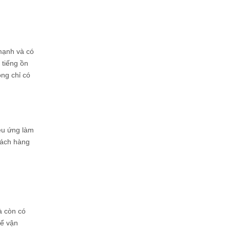
mạnh và có
 tiếng ồn
ng chỉ có
iệu ứng làm
hách hàng
à còn có
để vận