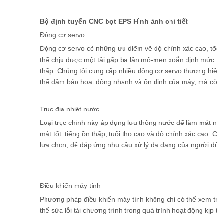
Bộ định tuyến CNC bọt EPS Hình ảnh chi tiết
Động cơ servo
Động cơ servo có những ưu điểm về độ chính xác cao, tốc
thể chịu được một tải gấp ba lần mô-men xoắn định mức. 
thấp. Chúng tôi cung cấp nhiều động cơ servo thương hi
thể đảm bảo hoạt động nhanh và ổn định của máy, mà còn
Trục địa nhiệt nước
Loại trục chính này áp dụng lưu thông nước để làm mát nh
mát tốt, tiếng ồn thấp, tuổi thọ cao và độ chính xác cao
lựa chọn, để đáp ứng nhu cầu xử lý đa dạng của người d
Điều khiển máy tính
Phương pháp điều khiển máy tính không chỉ có thể xem tr
thể sửa lỗi tải chương trình trong quá trình hoạt động kịp