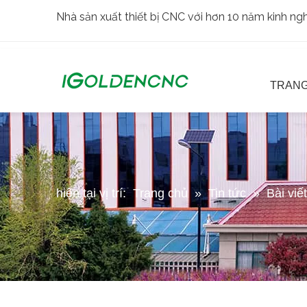
Nhà sản xuất thiết bị CNC với hơn 10 năm kinh n
TRANG
hiện tại vị trí:
Trang chủ
»
Tin tức
»
Bài viế