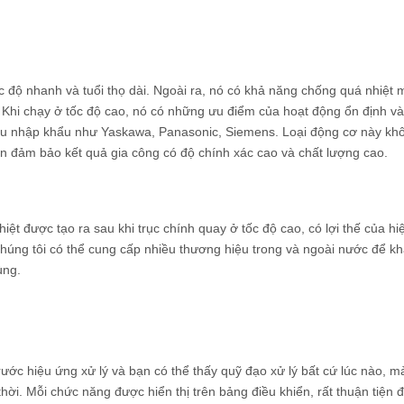
 độ nhanh và tuổi thọ dài. Ngoài ra, nó có khả năng chống quá nhiệt 
Khi chạy ở tốc độ cao, nó có những ưu điểm của hoạt động ổn định và
ệu nhập khẩu như Yaskawa, Panasonic, Siemens. Loại động cơ này khô
 đảm bảo kết quả gia công có độ chính xác cao và chất lượng cao.
iệt được tạo ra sau khi trục chính quay ở tốc độ cao, có lợi thế của h
. Chúng tôi có thể cung cấp nhiều thương hiệu trong và ngoài nước để k
ùng.
ước hiệu ứng xử lý và bạn có thể thấy quỹ đạo xử lý bất cứ lúc nào, m
 thời. Mỗi chức năng được hiển thị trên bảng điều khiển, rất thuận tiện 