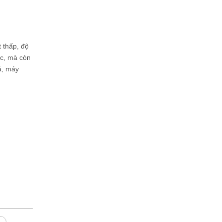
 thấp, độ
ắc, mà còn
á, máy