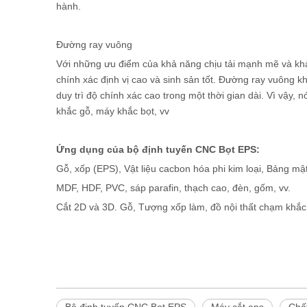
hành.
Đường ray vuông
Với những ưu điểm của khả năng chịu tải mạnh mẽ và khả
chính xác định vị cao và sinh sản tốt. Đường ray vuông 
duy trì độ chính xác cao trong một thời gian dài. Vì vậy,
khắc gỗ, máy khắc bọt, vv
Ứng dụng của bộ định tuyến CNC Bọt EPS:
Gỗ, xốp (EPS), Vật liệu cacbon hóa phi kim loại, Bảng m
MDF, HDF, PVC, sáp parafin, thạch cao, đèn, gốm, vv.
Cắt 2D và 3D. Gỗ, Tượng xốp làm, đồ nội thất chạm khắc