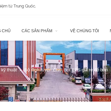
ghiệm từ Trung Quốc.
 CHỦ
CÁC SẢN PHẨM
VỀ CHÚNG TÔI
t kỹ thuật
»
Bộ định tuyến CNC Bọt EPS giá rẻ để bán