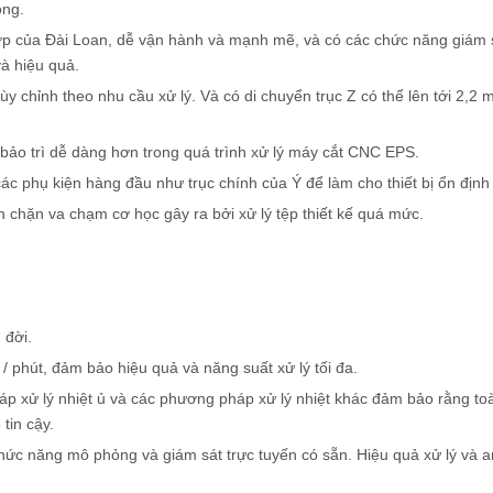
ong.
p của Đài Loan, dễ vận hành và mạnh mẽ, và có các chức năng giám s
à hiệu quả.
y chỉnh theo nhu cầu xử lý. Và có di chuyển trục Z có thể lên tới 2,2 
 bảo trì dễ dàng hơn trong quá trình xử lý máy cắt CNC EPS.
ác phụ kiện hàng đầu như trục chính của Ý để làm cho thiết bị ổn định 
 chặn va chạm cơ học gây ra bởi xử lý tệp thiết kế quá mức.
 đời.
 / phút, đảm bảo hiệu quả và năng suất xử lý tối đa.
p xử lý nhiệt ủ và các phương pháp xử lý nhiệt khác đảm bảo rằng to
tin cậy.
hức năng mô phỏng và giám sát trực tuyến có sẵn. Hiệu quả xử lý và a