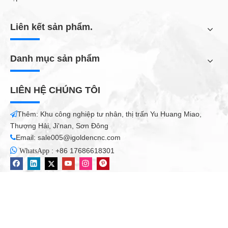
Kiểm tra sự vỗ của phần tử điện cực để kiểm tra xem điện cực
Liên kết sản phẩm.
bị lật quá mức. Hướng dẫn người dùng giúp kiểm tra xem đó có
lý tưởng hay không thay đổi điện cực. Trong trường hợp bạn
đang sử dụng khí oxy, rỗ không nên vượt độ sâu 3/32 inch. Nitơ
Danh mục sản phẩm
và argon phải trên 1/8 inch. Khí xoáy với các dấu vết của vết
nứt, bỏng và các hạt bụi bẩn nên được thay đổi kịp thời.
LIÊN HỆ CHÚNG TÔI
2. Sử dụng các thành phần phù hợp cho mỗi công việc
Thêm: Khu công nghiệp tư nhân, thị trấn Yu Huang Miao,

Việc lựa chọn vật tư tiêu hao phụ thuộc vào khí plasma được sử
Thượng Hải, Ji'nan, Sơn Đông
dụng cho mỗi công việc và cường độ cắt. Hướng dẫn của người
Email:
sale005@igoldencnc.com

vận hành giúp xác định các loại vật tư tiêu hao khác nhau phù

:
+86 17686618301
WhatsApp
hợp cho các loại cắt khác nhau. Không sử dụng hàng tiêu dùng
theo quy định rút ngắn tuổi thọ và chất lượng của các thành
phần.
Mỗi phần trong hệ thống phải được chạy ở cường độ chính xác,
với vòi phun được đặt ở mức 95%. Một mức độ cường độ thấp