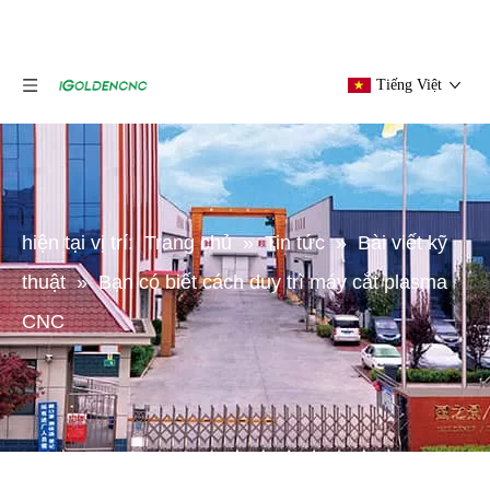
Tiếng Việt
hiện tại vị trí:
Trang chủ
»
Tin tức
»
Bài viết kỹ
thuật
»
Bạn có biết cách duy trì máy cắt plasma
CNC