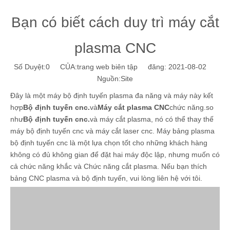
Bạn có biết cách duy trì máy cắt
plasma CNC
Số Duyệt:
0
CỦA:trang web biên tập đăng: 2021-08-02
Nguồn:
Site
Đây là một máy bộ định tuyến plasma đa năng và máy này kết
hợp
Bộ định tuyến cnc.
và
Máy cắt plasma CNC
chức năng.so
như
Bộ định tuyến cnc.
và máy cắt plasma, nó có thể thay thế
máy bộ định tuyến cnc và máy cắt laser cnc. Máy bảng plasma
bộ định tuyến cnc là một lựa chọn tốt cho những khách hàng
không có đủ không gian để đặt hai máy độc lập, nhưng muốn có
cả chức năng khắc và Chức năng cắt plasma. Nếu bạn thích
bảng CNC plasma và bộ định tuyến, vui lòng liên hệ với tôi.