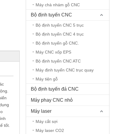
Máy chà nhám gỗ CNC
Bộ định tuyến CNC
Bộ định tuyến CNC 5 trục
Bộ định tuyến CNC 4 trục
Bộ định tuyến gỗ CNC.
Máy CNC xốp EPS
Bộ định tuyến CNC ATC
Máy định tuyến CNC trục quay
Máy tiện gỗ
các
Bộ định tuyến đá CNC
động.
hiển
Máy phay CNC nhỏ
 dụng
Máy laser
ho
hính
Máy cắt sợi
ế tốt.
Máy laser CO2