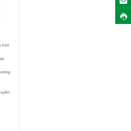
ản hơn
xác
 đường
ruyền