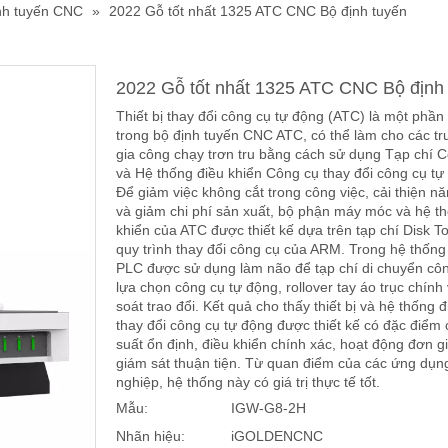
nh tuyến CNC
»
2022 Gỗ tốt nhất 1325 ATC CNC Bộ định tuyến
2022 Gỗ tốt nhất 1325 ATC CNC Bộ định
Thiết bị thay đổi công cụ tự động (ATC) là một phần 
trong bộ định tuyến CNC ATC, có thể làm cho các t
gia công chạy trơn tru bằng cách sử dụng Tạp chí 
và Hệ thống điều khiển Công cụ thay đổi công cụ tự
Để giảm việc không cắt trong công việc, cải thiện n
và giảm chi phí sản xuất, bộ phận máy móc và hệ t
khiển của ATC được thiết kế dựa trên tạp chí Disk To
quy trình thay đổi công cụ của ARM. Trong hệ thống
PLC được sử dụng làm não để tạp chí di chuyển côn
lựa chọn công cụ tự động, rollover tay áo trục chính
soát trao đổi. Kết quả cho thấy thiết bị và hệ thống 
thay đổi công cụ tự động được thiết kế có đặc điểm 
suất ổn định, điều khiển chính xác, hoạt động đơn g
giám sát thuận tiện. Từ quan điểm của các ứng dụn
nghiệp, hệ thống này có giá trị thực tế tốt.
Mẫu:
IGW-G8-2H
Nhãn hiệu:
iGOLDENCNC