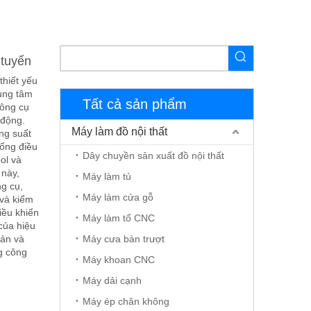
 tuyến
thiết yếu
rung tâm
Tất cả sản phẩm
Công cụ
 động.
Máy làm đồ nội thất
ăng suất
hống điều
Dây chuyền sản xuất đồ nội thất
ol và
 này,
Máy làm tủ
g cụ,
Máy làm cửa gỗ
 và kiểm
điều khiển
Máy làm tổ CNC
của hiệu
iản và
Máy cưa bàn trượt
g công
Máy khoan CNC
Máy dải cạnh
Máy ép chân không