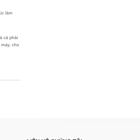
úc làm
á cả phải
n máy, cho