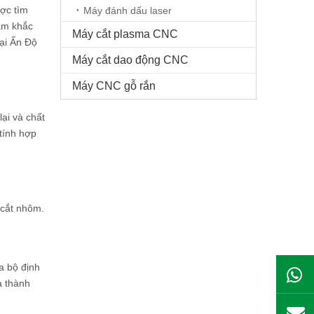
ợc tìm
Máy đánh dấu laser
hạm khắc
Máy cắt plasma CNC
ại Ấn Độ
Máy cắt dao động CNC
Máy CNC gỗ rắn
ại và chất
tính hợp
 cắt nhôm.
a bộ định
à thành