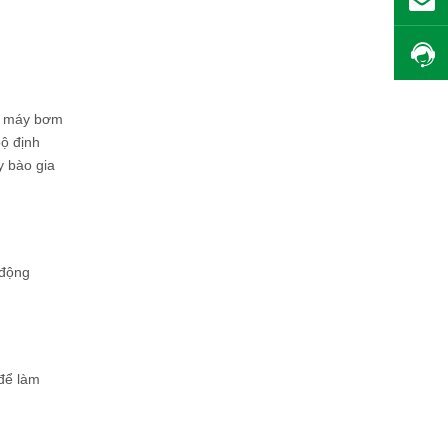
bị máy bơm
bộ định
y bào gia
 động
 để làm