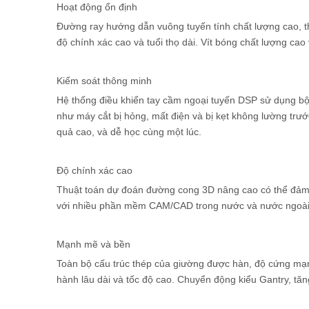
Hoạt động ổn định
Đường ray hướng dẫn vuông tuyến tính chất lượng cao, th
độ chính xác cao và tuổi thọ dài. Vít bóng chất lượng cao
Kiểm soát thông minh
Hệ thống điều khiển tay cầm ngoại tuyến DSP sử dụng bộ
như máy cắt bị hỏng, mất điện và bị kẹt không lường tr
quả cao, và dễ học cùng một lúc.
Độ chính xác cao
Thuật toán dự đoán đường cong 3D nâng cao có thể đảm b
với nhiều phần mềm CAM/CAD trong nước và nước ngoài
Mạnh mẽ và bền
Toàn bộ cấu trúc thép của giường được hàn, độ cứng mạn
hành lâu dài và tốc độ cao. Chuyển động kiểu Gantry, tăn