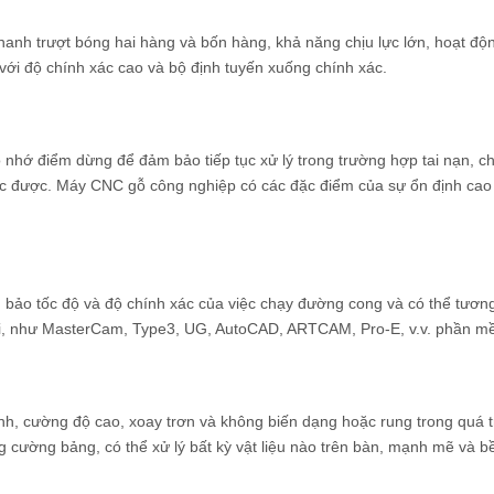
anh trượt bóng hai hàng và bốn hàng, khả năng chịu lực lớn, hoạt độn
 với độ chính xác cao và bộ định tuyến xuống chính xác.
 nhớ điểm dừng để đảm bảo tiếp tục xử lý trong trường hợp tai nạn, c
ước được. Máy CNC gỗ công nghiệp có các đặc điểm của sự ổn định cao
ảo tốc độ và độ chính xác của việc chạy đường cong và có thể tương 
, như MasterCam, Type3, UG, AutoCAD, ARTCAM, Pro-E, v.v. phần m
h, cường độ cao, xoay trơn và không biến dạng hoặc rung trong quá t
g cường bảng, có thể xử lý bất kỳ vật liệu nào trên bàn, mạnh mẽ và b