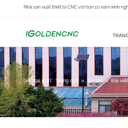
Nhà sản xuất thiết bị CNC với hơn 10 năm kinh n
TRANG
hiện tại vị trí:
Trang chủ
»
Tin tức
»
Bài viế