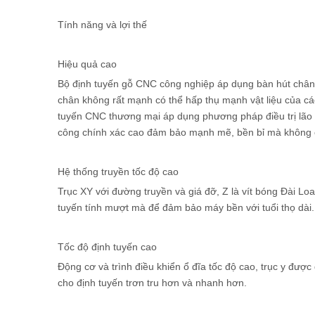
Tính năng và lợi thế
Hiệu quả cao
Bộ định tuyến gỗ CNC công nghiệp áp dụng bàn hút chân k
chân không rất mạnh có thể hấp thụ mạnh vật liệu của cá
tuyến CNC thương mại áp dụng phương pháp điều trị lão 
công chính xác cao đảm bảo mạnh mẽ, bền bỉ mà không 
Hệ thống truyền tốc độ cao
Trục XY với đường truyền và giá đỡ, Z là vít bóng Đài Lo
tuyến tính mượt mà để đảm bảo máy bền với tuổi thọ dài.
Tốc độ định tuyến cao
Động cơ và trình điều khiển ổ đĩa tốc độ cao, trục y được
cho định tuyến trơn tru hơn và nhanh hơn.