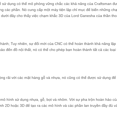
 để sử dụng có thể mô phỏng vững chắc các khả năng của Craftsman đư
rong các phần. Nó cung cấp một máy tiện lập chỉ mục để biến những c
nh dưới đây cho thấy việc chạm khắc 3D của Lord Ganesha của thần tho
hành; Tuy nhiên, sự đổi mới của CNC có thể hoàn thành khả năng lặp l
o đến đồ nội thất, nó có thể cho phép bạn hoàn thành tất cả các loại 
ộng rãi với các mặt hàng gỗ và nhựa, nó cũng có thể được sử dụng để
 mô hình sử dụng nhựa, gỗ, bọt và nhôm. Với sự pha trộn hoàn hảo củ
hình 2D hoặc 3D để tạo ra các mô hình và các phần lan truyền đầy đủ v