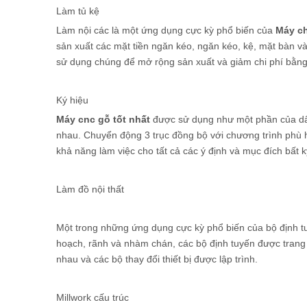
Làm tủ kệ
Làm nội các là một ứng dụng cực kỳ phổ biến của
Máy c
sản xuất các mặt tiền ngăn kéo, ngăn kéo, kệ, mặt bàn và
sử dụng chúng để mở rộng sản xuất và giảm chi phí bằng 
Ký hiệu
Máy cnc gỗ tốt nhất
được sử dụng như một phần của dấu 
nhau. Chuyển động 3 trục đồng bộ với chương trình phù 
khả năng làm việc cho tất cả các ý định và mục đích bất kỳ
Làm đồ nội thất
Một trong những ứng dụng cực kỳ phổ biến của bộ định tuy
hoạch, rãnh và nhàm chán, các bộ định tuyến được trang 
nhau và các bộ thay đổi thiết bị được lập trình.
Millwork cấu trúc