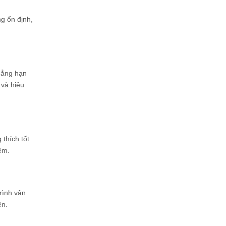
g ổn định,
hẳng hạn
 và hiệu
thích tốt
ềm.
rình vận
ền.