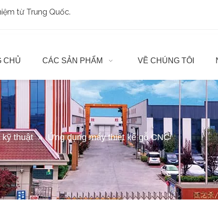
ghiệm từ Trung Quốc.
 CHỦ
CÁC SẢN PHẨM
VỀ CHÚNG TÔI
t kỹ thuật
»
Ứng dụng máy thiết kế gỗ CNC