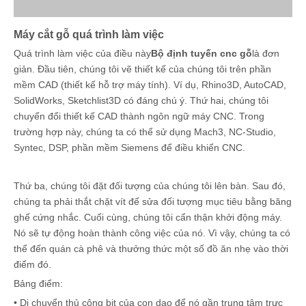
Máy cắt gỗ quá trình làm việc
Quá trình làm việc của điều này
Bộ định tuyến cnc gỗ
là đơn
giản. Đầu tiên, chúng tôi vẽ thiết kế của chúng tôi trên phần
mềm CAD (thiết kế hỗ trợ máy tính). Ví dụ, Rhino3D, AutoCAD,
SolidWorks, Sketchlist3D có đáng chú ý. Thứ hai, chúng tôi
chuyển đổi thiết kế CAD thành ngôn ngữ máy CNC. Trong
trường hợp này, chúng ta có thể sử dụng Mach3, NC-Studio,
Syntec, DSP, phần mềm Siemens để điều khiển CNC.
Thứ ba, chúng tôi đặt đối tượng của chúng tôi lên bàn. Sau đó,
chúng ta phải thắt chặt vít để sửa đối tượng mục tiêu bằng băng
ghế cứng nhắc. Cuối cùng, chúng tôi cẩn thận khởi động máy.
Nó sẽ tự động hoàn thành công việc của nó. Vì vậy, chúng ta có
thể đến quán cà phê và thưởng thức một số đồ ăn nhẹ vào thời
điểm đó.
Bảng điểm:
• Di chuyển thủ công bit của con dao để nó gần trung tâm trực