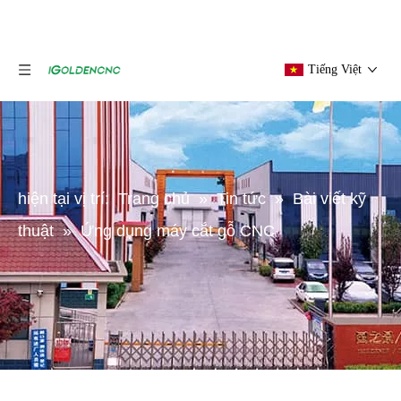
Tiếng Việt
hiện tại vị trí:
Trang chủ
»
Tin tức
»
Bài viết kỹ
thuật
»
Ứng dụng máy cắt gỗ CNC