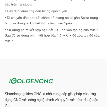
tiếp trên Tailstock.
• Đẩy đuôi đuôi nhẹ đến bit bộ định tuyến.
• Di chuyển đầu dao rất chậm để mang nó lại gần Spike trung
tâm, và dừng lại khi kết thúc chạm vào Spike
• Sử dụng phím kết hợp bật / tắt + C- để xóa tọa độ của trục Z.
Sau đó sử dụng phím kết hợp bật / tắt + C + để xóa tọa độ của
trục X.
• Nhấn z + để nâng công cụ.
• Đẩy đuôi về phía phôi; Siết chặt các bu lông để giữ cho đuôi
nhau.
• Sử dụng bánh xe xoay để làm cho các gai giữ các phôi, và sau
đó khóa thimble.
• Bấm phím C + để xoay gỗ vuông đến mức trên bàn quay.
• Chuyển thủ công công cụ đến một vị trí phù hợp.
• Sử dụng kết hợp phím BẬT / TẮT + C + để xóa tọa độ của trục
Shandong Igolden CNC là nhà cung cấp giải pháp của ứng
Y.
dụng CNC với công nghệ chính và quyền sở hữu trí tuệ độc
• Bây giờ, chúng tôi đã hoàn thành việc thiết lập nguồn gốc phôi.
lập.