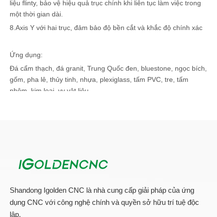
liệu flinty, bảo vệ hiệu quả trục chính khi liên tục làm việc trong
một thời gian dài.
8.Axis Y với hai trục, đảm bảo độ bền cắt và khắc độ chính xác
Ứng dụng:
Đá cẩm thạch, đá granit, Trung Quốc đen, bluestone, ngọc bích,
gốm, pha lê, thủy tinh, nhựa, plexiglass, tấm PVC, tre, tấm
nhôm, kim loại, vv vật liệu.
Ngành áp dụng:
Đá, chế biến bia mộ, quảng cáo, trang trí, thủ công, vv 2D, khắc
3D, cứu trợ ba chiều, cắt, khoan, công nghiệp.
Nếu nó giải quyết vấn đề cho người chế tạo đá?
Cho dù bạn làm việc trên Benchtops hoặc Tombstones Thiết bị
Shandong Igolden CNC là nhà cung cấp giải pháp của ứng
chế tạo CNC này đại diện cho cách \"mịn nhất \" để đi từ một
dụng CNC với công nghệ chính và quyền sở hữu trí tuệ độc
hướng dẫn đến một gia công tự động, nhờ:
lập.