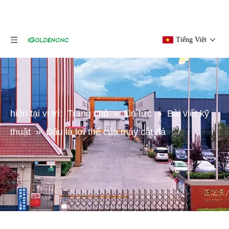
Tiếng Việt
hiện tại vị trí:
Trang chủ
»
Tin tức
»
Bài viết kỹ
thuật
»
Đâu là lợi thế của máy cắt đá