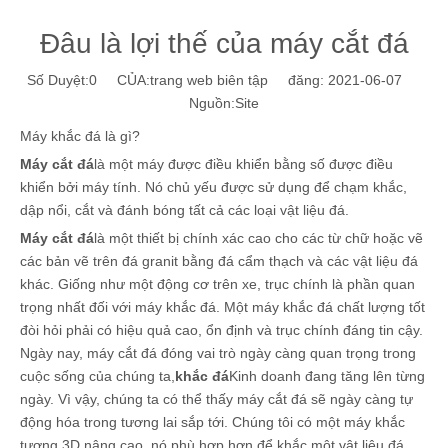
Đâu là lợi thế của máy cắt đá
Số Duyệt:
0
CỦA:trang web biên tập đăng: 2021-06-07
Nguồn:
Site
Máy khắc đá là gì?
Máy cắt đá
là một máy được điều khiển bằng số được điều
khiển bởi máy tính. Nó chủ yếu được sử dụng để chạm khắc,
dập nổi, cắt và đánh bóng tất cả các loại vật liệu đá.
Máy cắt đá
là một thiết bị chính xác cao cho các từ chữ hoặc vẽ
các bản vẽ trên đá granit bằng đá cẩm thạch và các vật liệu đá
khác. Giống như một động cơ trên xe, trục chính là phần quan
trọng nhất đối với máy khắc đá. Một máy khắc đá chất lượng tốt
đòi hỏi phải có hiệu quả cao, ổn định và trục chính đáng tin cậy.
Ngày nay, máy cắt đá đóng vai trò ngày càng quan trọng trong
cuộc sống của chúng ta,
khắc đá
Kinh doanh đang tăng lên từng
ngày. Vì vậy, chúng ta có thể thấy máy cắt đá sẽ ngày càng tự
động hóa trong tương lai sắp tới. Chúng tôi có một máy khắc
tượng 3D nâng cao, nó phù hợp hơn để khắc một vật liệu đá